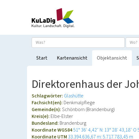
Start
Kartenansicht
Objektansicht
S
Direktorenhaus der J
Schlagwörter:
Glashütte
Fachsicht(en):
Denkmalpflege
Gemeinde(n):
Schönborn (Brandenburg)
Kreis(e):
Elbe-Elster
Bundesland:
Brandenburg
Koordinate WGS84
51° 36′ 4,42″ N: 13° 28′ 43,18″ O
Koordinate UTM
33.394.636,67 m: 5.717.783,45 m