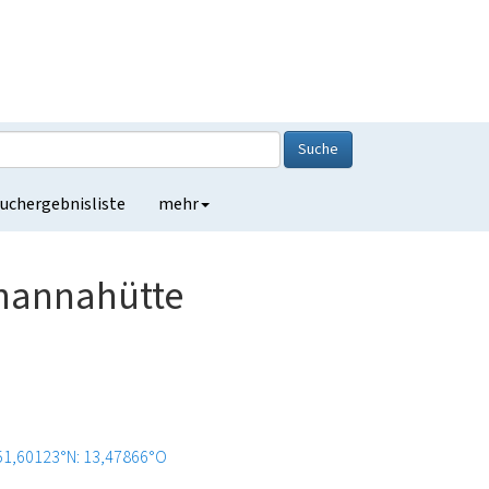
Suche
uchergebnisliste
mehr
ohannahütte
51,60123°N: 13,47866°O