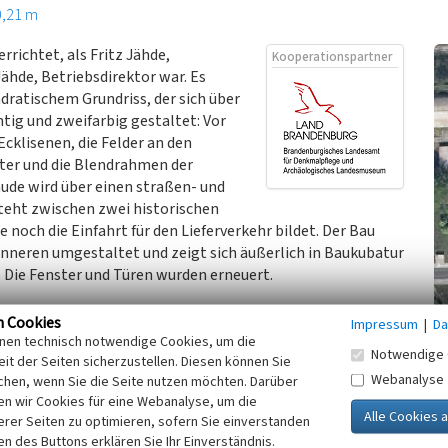
0,21 m
richtet, als Fritz Jähde,
Kooperationspartner
hde, Betriebsdirektor war. Es
dratischem Grundriss, der sich über
htig und zweifarbig gestaltet: Vor
cklisenen, die Felder an den
ter und die Blendrahmen der
ude wird über einen straßen- und
steht zwischen zwei historischen
noch die Einfahrt für den Lieferverkehr bildet. Der Bau
nneren umgestaltet und zeigt sich äußerlich in Baukubatur
 Die Fenster und Türen wurden erneuert.
n Cookies
Impressum
|
Da
inen technisch notwendige Cookies, um die
Notwendige 
it der Seiten sicherzustellen. Diesen können Sie
Webanalyse
chen, wenn Sie die Seite nutzen möchten. Darüber
n wir Cookies für eine Webanalyse, um die
ie Erweiterung der Johannahütte, unveröff. Masterarbeit,
erer Seiten zu optimieren, sofern Sie einverstanden
ken des Buttons erklären Sie Ihr Einverständnis.