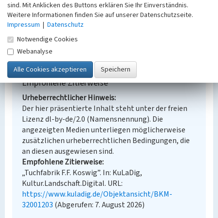
sind. Mit Anklicken des Buttons erklären Sie Ihr Einverständnis.
Erfassungsmaßstab
Weitere Informationen finden Sie auf unserer Datenschutzseite.
Keine Angabe
Impressum
|
Datenschutz
Erfassungsmethode
Übernahme aus externer Fachdatenbank
Notwendige Cookies
Webanalyse
Empfohlene Zitierweise
Urheberrechtlicher Hinweis
Der hier präsentierte Inhalt steht unter der freien
Lizenz dl-by-de/2.0 (Namensnennung). Die
angezeigten Medien unterliegen möglicherweise
zusätzlichen urheberrechtlichen Bedingungen, die
an diesen ausgewiesen sind.
Empfohlene Zitierweise
„Tuchfabrik F.F. Koswig”. In: KuLaDig,
Kultur.Landschaft.Digital. URL:
https://www.kuladig.de/Objektansicht/BKM-
32001203
(Abgerufen: 7. August 2026)