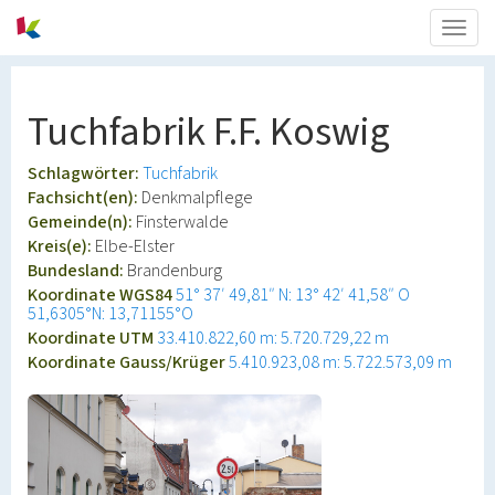
Togg
navig
Tuchfabrik F.F. Koswig
Schlagwörter:
Tuchfabrik
Fachsicht(en):
Denkmalpflege
Gemeinde(n):
Finsterwalde
Kreis(e):
Elbe-Elster
Bundesland:
Brandenburg
Koordinate WGS84
51° 37′ 49,81″ N: 13° 42′ 41,58″ O
51,6305°N: 13,71155°O
Koordinate UTM
33.410.822,60 m: 5.720.729,22 m
Koordinate Gauss/Krüger
5.410.923,08 m: 5.722.573,09 m