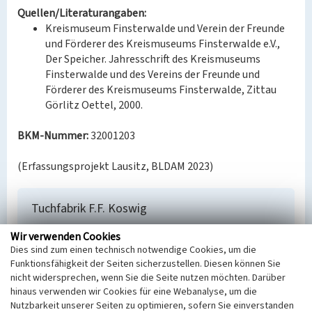
Quellen/Literaturangaben:
Kreismuseum Finsterwalde und Verein der Freunde
und Förderer des Kreismuseums Finsterwalde e.V.,
Der Speicher. Jahresschrift des Kreismuseums
Finsterwalde und des Vereins der Freunde und
Förderer des Kreismuseums Finsterwalde, Zittau
Görlitz Oettel, 2000.
BKM-Nummer:
32001203
(Erfassungsprojekt Lausitz, BLDAM 2023)
Tuchfabrik F.F. Koswig
Schlagwörter
Wir verwenden Cookies
Tuchfabrik
Dies sind zum einen technisch notwendige Cookies, um die
Ort
Funktionsfähigkeit der Seiten sicherzustellen. Diesen können Sie
Finsterwalde
nicht widersprechen, wenn Sie die Seite nutzen möchten. Darüber
Fachsicht(en)
hinaus verwenden wir Cookies für eine Webanalyse, um die
Nutzbarkeit unserer Seiten zu optimieren, sofern Sie einverstanden
Denkmalpflege