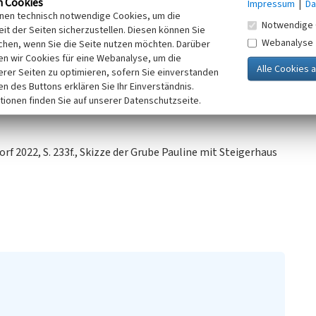
n Cookies
Impressum
|
Da
die Grenze des Tagebaubereichs
inen technisch notwendige Cookies, um die
Notwendige 
m Geländerelief zeigen sich noch
it der Seiten sicherzustellen. Diesen können Sie
Webanalyse
he und der Bruchfelder, die aus der
chen, wenn Sie die Seite nutzen möchten. Darüber
n wir Cookies für eine Webanalyse, um die
erer Seiten zu optimieren, sofern Sie einverstanden
ken des Buttons erklären Sie Ihr Einverständnis.
tionen finden Sie auf unserer Datenschutzseite.
 2022, S. 233f., Skizze der Grube Pauline mit Steigerhaus