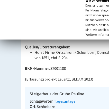
Wir verwende
Gebäudefragmente markieren mit ihrem Standort 
Dies sind zum e
zum Tiefbaubereich, der weiter südlich angrenzt. I
Funktionsfähigke
heute landschaftlich die Strukturen der Tagebaufläc
nicht widerspre
hinaus verwende
Bergbauzeit resultieren.
Nutzbarkeit uns
sind. Mit Anklic
Datierung:
Weitere Informa
Erbauung: nach 1847
Quellen/Literaturangaben:
Horst Firme: Ortschronik Schönborn, Domsdorf
von 1851, ebd. S. 234.
BKM-Nummer:
32001188
(Erfassungsprojekt Lausitz, BLDAM 2023)
Steigerhaus der Grube Pauline
Schlagwörter
Tagesanlage
Ort
Schönborn