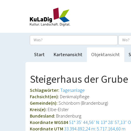
Start
Kartenansicht
Objektansicht
S
Steigerhaus der Grube 
Schlagwörter:
Tagesanlage
Fachsicht(en):
Denkmalpflege
Gemeinde(n):
Schönborn (Brandenburg)
Kreis(e):
Elbe-Elster
Bundesland:
Brandenburg
Koordinate WGS84
51° 35′ 44,56″ N: 13° 28′ 57,13″ O
Koordinate UTM
33.394.892,24 m: 5.717.164,60 m