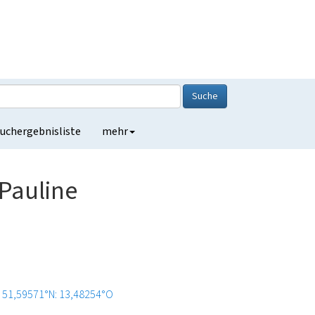
Suche
uchergebnisliste
mehr
Pauline
51,59571°N: 13,48254°O