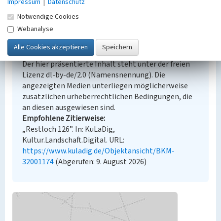
Impressum
|
Datenschutz
Notwendige Cookies
Webanalyse
Empfohlene Zitierweise
Urheberrechtlicher Hinweis
Der hier präsentierte Inhalt steht unter der freien
Lizenz dl-by-de/2.0 (Namensnennung). Die
angezeigten Medien unterliegen möglicherweise
zusätzlichen urheberrechtlichen Bedingungen, die
an diesen ausgewiesen sind.
Empfohlene Zitierweise
„Restloch 126”. In: KuLaDig,
Kultur.Landschaft.Digital. URL:
https://www.kuladig.de/Objektansicht/BKM-
32001174
(Abgerufen: 9. August 2026)