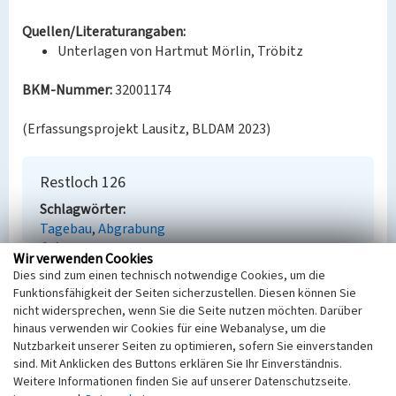
Quellen/Literaturangaben:
Unterlagen von Hartmut Mörlin, Tröbitz
BKM-Nummer:
32001174
(Erfassungsprojekt Lausitz, BLDAM 2023)
Restloch 126
Schlagwörter
Tagebau
Abgrabung
Ort
Wir verwenden Cookies
Schönborn
Dies sind zum einen technisch notwendige Cookies, um die
Fachsicht(en)
Funktionsfähigkeit der Seiten sicherzustellen. Diesen können Sie
Denkmalpflege
nicht widersprechen, wenn Sie die Seite nutzen möchten. Darüber
Erfassungsmaßstab
hinaus verwenden wir Cookies für eine Webanalyse, um die
Keine Angabe
Nutzbarkeit unserer Seiten zu optimieren, sofern Sie einverstanden
sind. Mit Anklicken des Buttons erklären Sie Ihr Einverständnis.
Erfassungsmethode
Weitere Informationen finden Sie auf unserer Datenschutzseite.
Übernahme aus externer Fachdatenbank