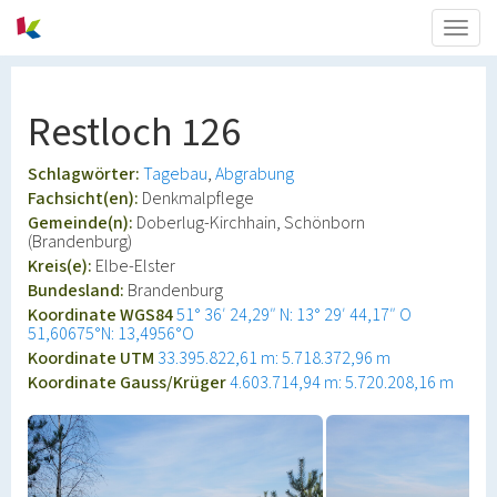
Togg
navig
Restloch 126
Schlagwörter:
Tagebau
Abgrabung
Fachsicht(en):
Denkmalpflege
Gemeinde(n):
Doberlug-Kirchhain, Schönborn
(Brandenburg)
Kreis(e):
Elbe-Elster
Bundesland:
Brandenburg
Koordinate WGS84
51° 36′ 24,29″ N: 13° 29′ 44,17″ O
51,60675°N: 13,4956°O
Koordinate UTM
33.395.822,61 m: 5.718.372,96 m
Koordinate Gauss/Krüger
4.603.714,94 m: 5.720.208,16 m