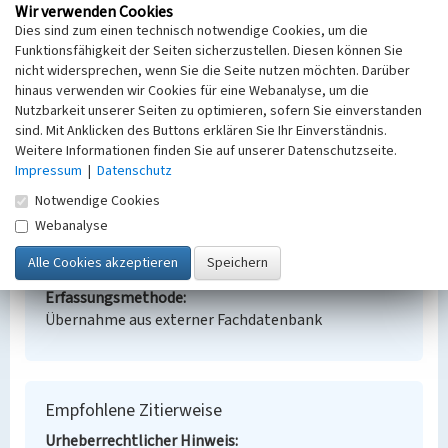
Wir verwenden Cookies
(Erfassungsprojekt Lausitz, BLDAM 2023)
Dies sind zum einen technisch notwendige Cookies, um die
Funktionsfähigkeit der Seiten sicherzustellen. Diesen können Sie
nicht widersprechen, wenn Sie die Seite nutzen möchten. Darüber
Tagebau Beutersitzer Kohlewerke
hinaus verwenden wir Cookies für eine Webanalyse, um die
Nutzbarkeit unserer Seiten zu optimieren, sofern Sie einverstanden
Schlagwörter
sind. Mit Anklicken des Buttons erklären Sie Ihr Einverständnis.
Tagebau
Weitere Informationen finden Sie auf unserer Datenschutzseite.
Ort
Impressum
|
Datenschutz
Wildgrube
Notwendige Cookies
Fachsicht(en)
Webanalyse
Denkmalpflege
Erfassungsmaßstab
Keine Angabe
Erfassungsmethode
Übernahme aus externer Fachdatenbank
Empfohlene Zitierweise
Urheberrechtlicher Hinweis