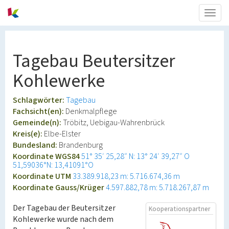
Togg
navig
Tagebau Beutersitzer
Kohlewerke
Schlagwörter:
Tagebau
Fachsicht(en):
Denkmalpflege
Gemeinde(n):
Tröbitz, Uebigau-Wahrenbrück
Kreis(e):
Elbe-Elster
Bundesland:
Brandenburg
Koordinate WGS84
51° 35′ 25,28″ N: 13° 24′ 39,27″ O
51,59036°N: 13,41091°O
Koordinate UTM
33.389.918,23 m: 5.716.674,36 m
Koordinate Gauss/Krüger
4.597.882,78 m: 5.718.267,87 m
Der Tagebau der Beutersitzer
Kooperationspartner
Kohlewerke wurde nach dem