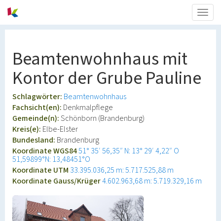
Togg
navig
Beamtenwohnhaus mit
Kontor der Grube Pauline
Schlagwörter:
Beamtenwohnhaus
Fachsicht(en):
Denkmalpflege
Gemeinde(n):
Schönborn (Brandenburg)
Kreis(e):
Elbe-Elster
Bundesland:
Brandenburg
Koordinate WGS84
51° 35′ 56,35″ N: 13° 29′ 4,22″ O
51,59899°N: 13,48451°O
Koordinate UTM
33.395.036,25 m: 5.717.525,88 m
Koordinate Gauss/Krüger
4.602.963,68 m: 5.719.329,16 m