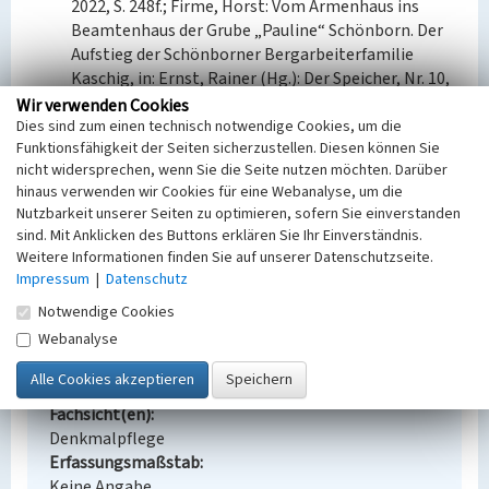
2022, S. 248f.; Firme, Horst: Vom Armenhaus ins
Beamtenhaus der Grube „Pauline“ Schönborn. Der
Aufstieg der Schönborner Bergarbeiterfamilie
Kaschig, in: Ernst, Rainer (Hg.): Der Speicher, Nr. 10,
Finsterwalde 2006, S. 53-61.
Wir verwenden Cookies
Dies sind zum einen technisch notwendige Cookies, um die
Funktionsfähigkeit der Seiten sicherzustellen. Diesen können Sie
BKM-Nummer:
32001069
nicht widersprechen, wenn Sie die Seite nutzen möchten. Darüber
hinaus verwenden wir Cookies für eine Webanalyse, um die
(Erfassungsprojekt Lausitz, BLDAM 2023)
Nutzbarkeit unserer Seiten zu optimieren, sofern Sie einverstanden
sind. Mit Anklicken des Buttons erklären Sie Ihr Einverständnis.
Weitere Informationen finden Sie auf unserer Datenschutzseite.
Beamtenwohnhaus mit Kontor der Grube
Impressum
|
Datenschutz
Pauline
Notwendige Cookies
Schlagwörter
Webanalyse
Beamtenwohnhaus
Ort
Schönborn
Fachsicht(en)
Denkmalpflege
Erfassungsmaßstab
Keine Angabe