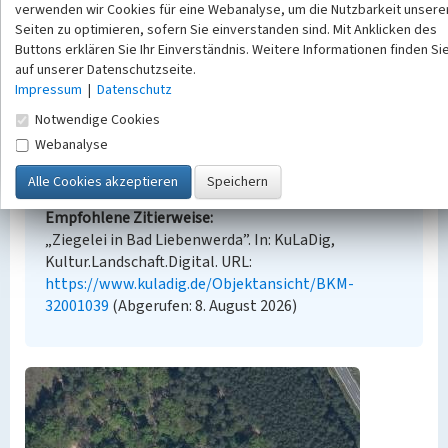
verwenden wir Cookies für eine Webanalyse, um die Nutzbarkeit unsere
Seiten zu optimieren, sofern Sie einverstanden sind. Mit Anklicken des
Buttons erklären Sie Ihr Einverständnis. Weitere Informationen finden Si
Empfohlene Zitierweise
auf unserer Datenschutzseite.
Urheberrechtlicher Hinweis
Impressum
|
Datenschutz
Der hier präsentierte Inhalt steht unter der freien
Notwendige Cookies
Lizenz dl-by-de/2.0 (Namensnennung). Die
Webanalyse
angezeigten Medien unterliegen möglicherweise
zusätzlichen urheberrechtlichen Bedingungen, die
an diesen ausgewiesen sind.
Empfohlene Zitierweise
„Ziegelei in Bad Liebenwerda”. In: KuLaDig,
Kultur.Landschaft.Digital. URL:
https://www.kuladig.de/Objektansicht/BKM-
32001039
(Abgerufen: 8. August 2026)