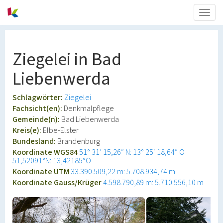
Togg
navig
Ziegelei in Bad
Liebenwerda
Schlagwörter:
Ziegelei
Fachsicht(en):
Denkmalpflege
Gemeinde(n):
Bad Liebenwerda
Kreis(e):
Elbe-Elster
Bundesland:
Brandenburg
Koordinate WGS84
51° 31′ 15,26″ N: 13° 25′ 18,64″ O
51,52091°N: 13,42185°O
Koordinate UTM
33.390.509,22 m: 5.708.934,74 m
Koordinate Gauss/Krüger
4.598.790,89 m: 5.710.556,10 m