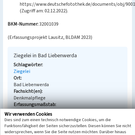
https://www.deutschefotothek.de/documents/obj/900
(Zugriff am: 02.12.2022).
BKM-Nummer:
32001039
(Erfassungsprojekt Lausitz, BLDAM 2023)
Ziegelei in Bad Liebenwerda
Schlagwörter
Ziegelei
Ort
Bad Liebenwerda
Fachsicht(en)
Denkmalpflege
Erfassungsmaßstab
Keine Angabe
Wir verwenden Cookies
Erfassungsmethode
Dies sind zum einen technisch notwendige Cookies, um die
Übernahme aus externer Fachdatenbank
Funktionsfähigkeit der Seiten sicherzustellen. Diesen können Sie nicht
widersprechen, wenn Sie die Seite nutzen möchten. Darüber hinaus