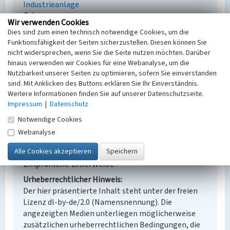
Industrieanlage
Ort
Wir verwenden Cookies
Welzow
Dies sind zum einen technisch notwendige Cookies, um die
Alternativer Ortsname
Funktionsfähigkeit der Seiten sicherzustellen. Diesen können Sie
Wjelcej
nicht widersprechen, wenn Sie die Seite nutzen möchten. Darüber
Fachsicht(en)
hinaus verwenden wir Cookies für eine Webanalyse, um die
Denkmalpflege
Nutzbarkeit unserer Seiten zu optimieren, sofern Sie einverstanden
Erfassungsmaßstab
sind. Mit Anklicken des Buttons erklären Sie Ihr Einverständnis.
Weitere Informationen finden Sie auf unserer Datenschutzseite.
Keine Angabe
Impressum
|
Datenschutz
Erfassungsmethode
Übernahme aus externer Fachdatenbank
Notwendige Cookies
Webanalyse
Empfohlene Zitierweise
Urheberrechtlicher Hinweis
Der hier präsentierte Inhalt steht unter der freien
Lizenz dl-by-de/2.0 (Namensnennung). Die
angezeigten Medien unterliegen möglicherweise
zusätzlichen urheberrechtlichen Bedingungen, die