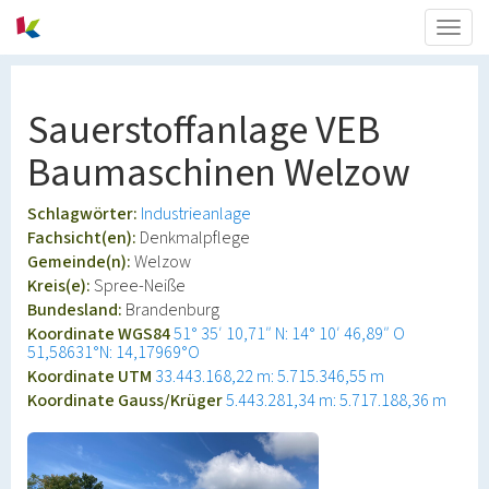
Togg
navig
Sauerstoffanlage VEB
Baumaschinen Welzow
Schlagwörter:
Industrieanlage
Fachsicht(en):
Denkmalpflege
Gemeinde(n):
Welzow
Kreis(e):
Spree-Neiße
Bundesland:
Brandenburg
Koordinate WGS84
51° 35′ 10,71″ N: 14° 10′ 46,89″ O
51,58631°N: 14,17969°O
Koordinate UTM
33.443.168,22 m: 5.715.346,55 m
Koordinate Gauss/Krüger
5.443.281,34 m: 5.717.188,36 m