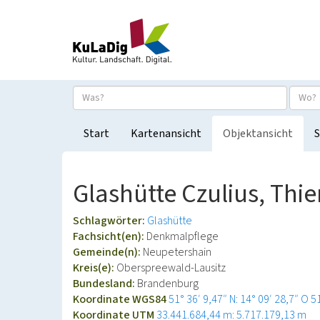
Start
Kartenansicht
Objektansicht
S
Glashütte Czulius, Th
Schlagwörter:
Glashütte
Fachsicht(en):
Denkmalpflege
Gemeinde(n):
Neupetershain
Kreis(e):
Oberspreewald-Lausitz
Bundesland:
Brandenburg
Koordinate WGS84
51° 36′ 9,47″ N: 14° 09′ 28,7″ O
5
Koordinate UTM
33.441.684,44 m: 5.717.179,13 m