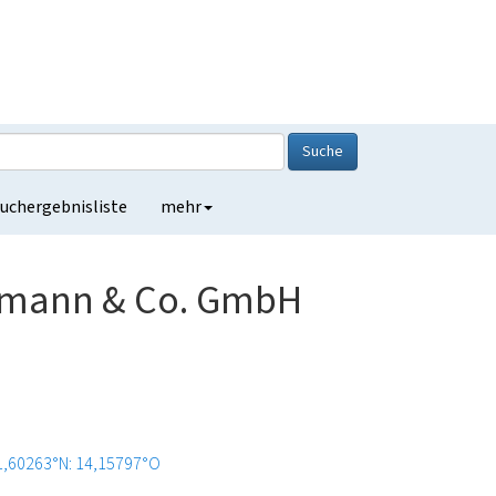
Suche
uchergebnisliste
mehr
iemann & Co. GmbH
1,60263°N: 14,15797°O