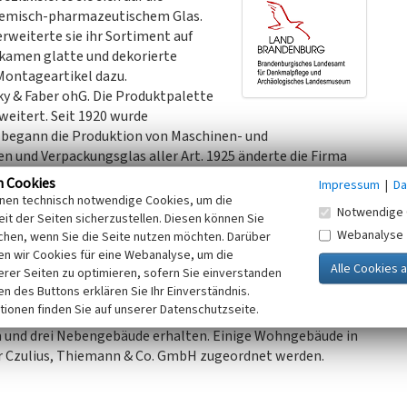
hemisch-pharmazeutischem Glas.
weiterte sie ihr Sortiment auf
6 kamen glatte und dekorierte
Montageartikel dazu.
y & Faber ohG. Die Produktpalette
weitert. Seit 1920 wurde
2 begann die Produktion von Maschinen- und
n und Verpackungsglas aller Art. 1925 änderte die Firma
n Cookies
Impressum
|
Da
rglas, dann fusionierte sie mit der benachbarten Glashütte
inen technisch notwendige Cookies, um die
Notwendige 
G und begann mit der Produktion von Thermoscheiben.
it der Seiten sicherzustellen. Diesen können Sie
Webanalyse
swerk Neupetershain umgewandelt und produzierte fortan
chen, wenn Sie die Seite nutzen möchten. Darüber
n wir Cookies für eine Webanalyse, um die
 und Armaturengläser. Als Außenstelle Neupetershain
erer Seiten zu optimieren, sofern Sie einverstanden
glaswerk Dresden.
ken des Buttons erklären Sie Ihr Einverständnis.
ungen und Schachtbau Welzow das Gelände. Bis 1992 war
tionen finden Sie auf unserer Datenschutzseite.
en und drei Nebengebäude erhalten. Einige Wohngebäude in
r Czulius, Thiemann & Co. GmbH zugeordnet werden.