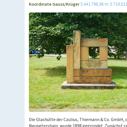
Koordinate Gauss/Krüger
5.441.796,96 m: 5.719.02
Die Glashütte der Czulius, Thiemann & Co. GmbH, di
Neupetershain, wurde 1898 gegründet. Zunächst spez