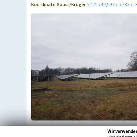
Koordinate Gauss/Krüger
5.475.749,99 m: 5.733.71
Das Solarfeld befindet sich u.a. auf Flächen des 20
Wir verwende
Forst.