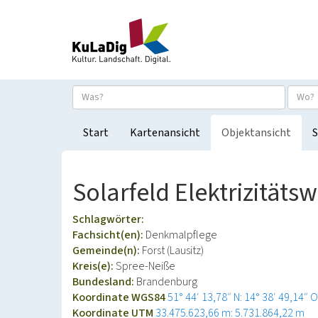
Start
Kartenansicht
Objektansicht
S
Solarfeld Elektrizitäts
Schlagwörter:
Fachsicht(en):
Denkmalpflege
Gemeinde(n):
Forst (Lausitz)
Kreis(e):
Spree-Neiße
Bundesland:
Brandenburg
Koordinate WGS84
51° 44′ 13,78″ N: 14° 38′ 49,14″ O
Koordinate UTM
33.475.623,66 m: 5.731.864,22 m