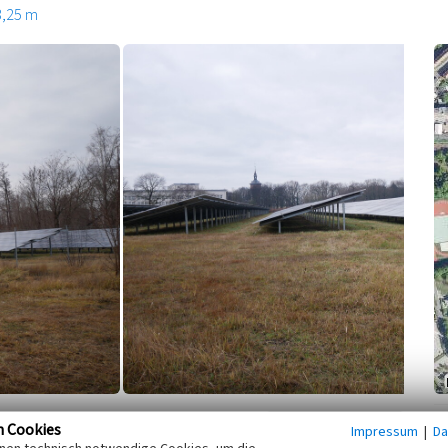
3,25 m
08 abgerissenen Elektrizitätswerks
Kooperationspartner
n Cookies
Impressum
|
Da