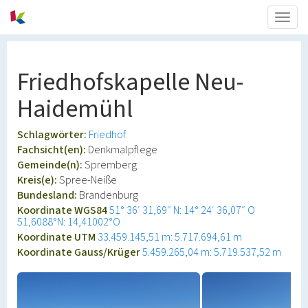
Togg
navig
Friedhofskapelle Neu-
Haidemühl
Schlagwörter:
Friedhof
Fachsicht(en):
Denkmalpflege
Gemeinde(n):
Spremberg
Kreis(e):
Spree-Neiße
Bundesland:
Brandenburg
Koordinate WGS84
51° 36′ 31,69″ N: 14° 24′ 36,07″ O
51,6088°N: 14,41002°O
Koordinate UTM
33.459.145,51 m: 5.717.694,61 m
Koordinate Gauss/Krüger
5.459.265,04 m: 5.719.537,52 m