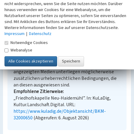
Keine Angabe
nicht widersprechen, wenn Sie die Seite nutzen möchten. Darüber
Erfassungsmethode
hinaus verwenden wir Cookies für eine Webanalyse, um die
Übernahme aus externer Fachdatenbank
Nutzbarkeit unserer Seiten zu optimieren, sofern Sie einverstanden
sind. Mit Anklicken des Buttons erklären Sie Ihr Einverständnis.
Weitere Informationen finden Sie auf unserer Datenschutzseite.
Impressum
|
Datenschutz
Empfohlene Zitierweise
Notwendige Cookies
Webanalyse
Urheberrechtlicher Hinweis
Der hier präsentierte Inhalt steht unter der freien
Lizenz dl-by-de/2.0 (Namensnennung). Die
angezeigten Medien unterliegen möglicherweise
zusätzlichen urheberrechtlichen Bedingungen, die
an diesen ausgewiesen sind.
Empfohlene Zitierweise
„Friedhofskapelle Neu-Haidemühl”. In: KuLaDig,
Kultur.Landschaft.Digital. URL:
https://www.kuladig.de/Objektansicht/BKM-
32000650
(Abgerufen: 6. August 2026)