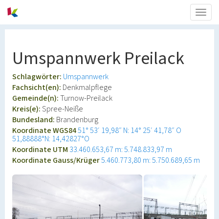
Togg
navig
Umspannwerk Preilack
Schlagwörter:
Umspannwerk
Fachsicht(en):
Denkmalpflege
Gemeinde(n):
Turnow-Preilack
Kreis(e):
Spree-Neiße
Bundesland:
Brandenburg
Koordinate WGS84
51° 53′ 19,98″ N: 14° 25′ 41,78″ O
51,88888°N: 14,42827°O
Koordinate UTM
33.460.653,67 m: 5.748.833,97 m
Koordinate Gauss/Krüger
5.460.773,80 m: 5.750.689,65 m