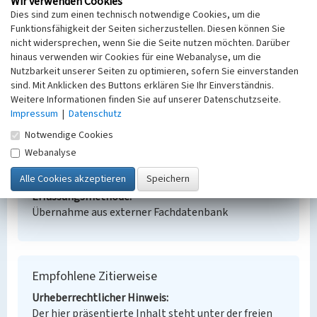
Wir verwenden Cookies
Dies sind zum einen technisch notwendige Cookies, um die
Umspannwerk Preilack
Funktionsfähigkeit der Seiten sicherzustellen. Diesen können Sie
Schlagwörter
nicht widersprechen, wenn Sie die Seite nutzen möchten. Darüber
Umspannwerk
hinaus verwenden wir Cookies für eine Webanalyse, um die
Nutzbarkeit unserer Seiten zu optimieren, sofern Sie einverstanden
Ort
sind. Mit Anklicken des Buttons erklären Sie Ihr Einverständnis.
Preilack
Weitere Informationen finden Sie auf unserer Datenschutzseite.
Alternativer Ortsname
Impressum
|
Datenschutz
Psiluk
Fachsicht(en)
Notwendige Cookies
Denkmalpflege
Webanalyse
Erfassungsmaßstab
Keine Angabe
Erfassungsmethode
Übernahme aus externer Fachdatenbank
Empfohlene Zitierweise
Urheberrechtlicher Hinweis
Der hier präsentierte Inhalt steht unter der freien