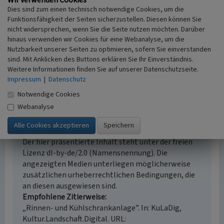
Wir verwenden Cookies
Dubrawa
Dies sind zum einen technisch notwendige Cookies, um die
Fachsicht(en)
Funktionsfähigkeit der Seiten sicherzustellen. Diesen können Sie
Denkmalpflege
nicht widersprechen, wenn Sie die Seite nutzen möchten. Darüber
Erfassungsmaßstab
hinaus verwenden wir Cookies für eine Webanalyse, um die
Keine Angabe
Nutzbarkeit unserer Seiten zu optimieren, sofern Sie einverstanden
Erfassungsmethode
sind. Mit Anklicken des Buttons erklären Sie Ihr Einverständnis.
Weitere Informationen finden Sie auf unserer Datenschutzseite.
Übernahme aus externer Fachdatenbank
Impressum
|
Datenschutz
Notwendige Cookies
Webanalyse
Empfohlene Zitierweise
Urheberrechtlicher Hinweis
Der hier präsentierte Inhalt steht unter der freien
Lizenz dl-by-de/2.0 (Namensnennung). Die
angezeigten Medien unterliegen möglicherweise
zusätzlichen urheberrechtlichen Bedingungen, die
an diesen ausgewiesen sind.
Empfohlene Zitierweise
„Rinnen- und Kühlschrankanlage”. In: KuLaDig,
Kultur.Landschaft.Digital. URL: