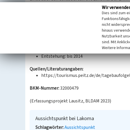
westlichen Teil der ehemaligen Ortslage. Der Teil
Wir verwende
den Jahren 1987 bis 1989. Weitere Bereiche, so auch 
Dies sind zum e
Erinnerungsstätte befindet, wurden 2003 bis 2006
Funktionsfähigke
hölzerner Pavillon, der mit Rosen umpflanzt ist, 
nicht widerspre
hinaus verwende
über den entstehenden See. Nach 2014 wurde eine 
Nutzbarkeit uns
entfernt.
sind. Mit Anklic
Weitere Informa
Datierung:
Entstehung: bis 2014
Quellen/Literaturangaben:
https://tourismus.peitz.de/de/tagebaufolge
BKM-Nummer:
32000479
(Erfassungsprojekt Lausitz, BLDAM 2023)
Aussichtspunkt bei Lakoma
Schlagwörter
Aussichtspunkt