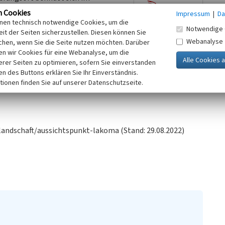
ortsabbruch von Lakoma erfolgte in
n Cookies
Impressum
|
Da
die Fläche auf der sich heute die
inen technisch notwendige Cookies, um die
Notwendige 
 abgebrochen. Ein höhergelegener,
it der Seiten sicherzustellen. Diesen können Sie
Webanalyse
bietet Wetterschutz und Aussicht
chen, wenn Sie die Seite nutzen möchten. Darüber
n wir Cookies für eine Webanalyse, um die
hölzerne Wand nahe des Pavillons
erer Seiten zu optimieren, sofern Sie einverstanden
ken des Buttons erklären Sie Ihr Einverständnis.
tionen finden Sie auf unserer Datenschutzseite.
landschaft/aussichtspunkt-lakoma (Stand: 29.08.2022)