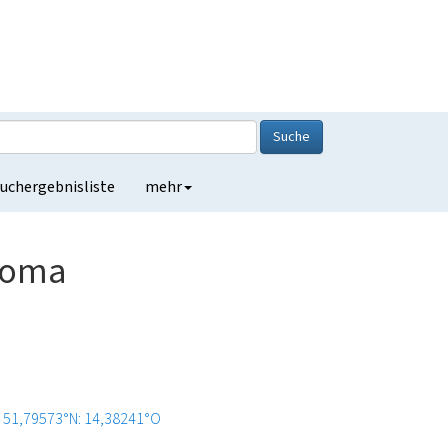
Suche
uchergebnisliste
mehr
akoma
51,79573°N: 14,38241°O