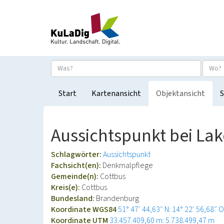
Start
Kartenansicht
Objektansicht
S
Aussichtspunkt bei L
Schlagwörter:
Aussichtspunkt
Fachsicht(en):
Denkmalpflege
Gemeinde(n):
Cottbus
Kreis(e):
Cottbus
Bundesland:
Brandenburg
Koordinate WGS84
51° 47′ 44,63″ N: 14° 22′ 56,68″ O
Koordinate UTM
33.457.409,60 m: 5.738.499,47 m