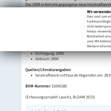
Das 1999 in Betrieb gegangene neue Heizkraftwerk
Druckwirbelschichtverbrennung und damit eines 
Wir verwende
Braunkohlekraftwerke. Neben dem erzeugten Damp
Dies sind zum e
Stromerzeugung genutzt. Leistung: Fernwärme 1
Funktionsfähigke
Geplant ist der Neubau eines Gaskraftwerks und die
nicht widerspre
hinaus verwende
Nutzbarkeit uns
Datierung:
sind. Mit Anklic
Erbauung: 1968
Weitere Informa
Neubau: 1999
Stilllegung: 1999
Abbruch: 2000
Quellen/Literaturangaben:
heizkraftwerk-cottbus.de Abgerufen am: 28.0
BKM-Nummer:
32000285
(Erfassungsprojekt Lausitz, BLDAM 2023)