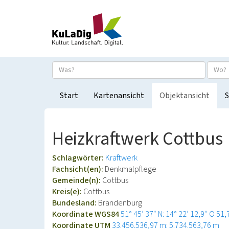
Start
Kartenansicht
Objektansicht
S
Heizkraftwerk Cottbus
Schlagwörter:
Kraftwerk
Fachsicht(en):
Denkmalpflege
Gemeinde(n):
Cottbus
Kreis(e):
Cottbus
Bundesland:
Brandenburg
Koordinate WGS84
51° 45′ 37″ N: 14° 22′ 12,9″ O
51,
Koordinate UTM
33.456.536,97 m: 5.734.563,76 m