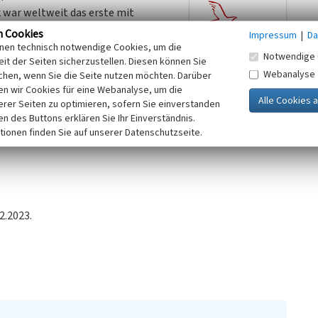
 war weltweit das erste mit
der modernsten
n Cookies
Impressum
|
Da
f werden auch die Rauchgase zur
inen technisch notwendige Cookies, um die
Notwendige 
20 MW, Stromerzeugung 74 MW.
it der Seiten sicherzustellen. Diesen können Sie
Webanalyse
 Stilllegung des Heizkraftwerks.
chen, wenn Sie die Seite nutzen möchten. Darüber
n wir Cookies für eine Webanalyse, um die
erer Seiten zu optimieren, sofern Sie einverstanden
ken des Buttons erklären Sie Ihr Einverständnis.
tionen finden Sie auf unserer Datenschutzseite.
2.2023.