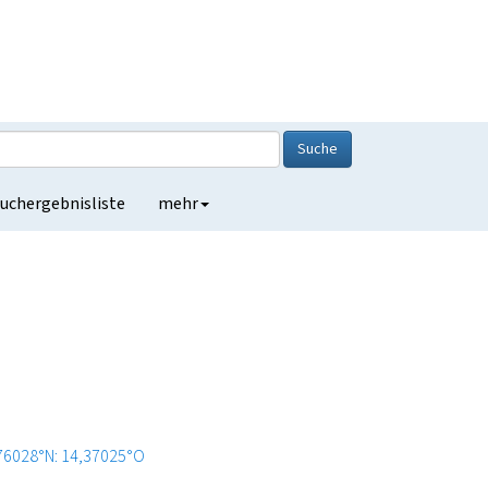
Suche
uchergebnisliste
mehr
76028°N: 14,37025°O