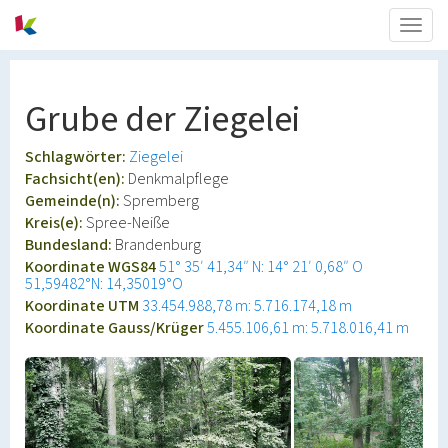
Togg
navig
Grube der Ziegelei
Schlagwörter:
Ziegelei
Fachsicht(en):
Denkmalpflege
Gemeinde(n):
Spremberg
Kreis(e):
Spree-Neiße
Bundesland:
Brandenburg
Koordinate WGS84
51° 35′ 41,34″ N: 14° 21′ 0,68″ O
51,59482°N: 14,35019°O
Koordinate UTM
33.454.988,78 m: 5.716.174,18 m
Koordinate Gauss/Krüger
5.455.106,61 m: 5.718.016,41 m