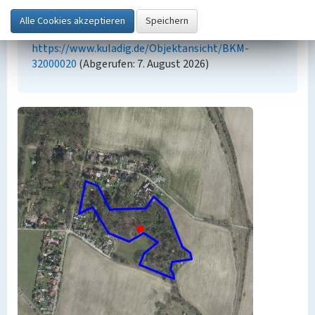
Empfohlene Zitierweise
„Grube der Ziegelei”. In: KuLaDig,
Kultur.Landschaft.Digital. URL:
https://www.kuladig.de/Objektansicht/BKM-
32000020
(Abgerufen: 7. August 2026)