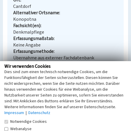
Ort
Cantdorf
Alternativer Ortsname
Konopotna
Fachsicht(en)
Denkmalpflege
Erfassungsmaßstab
Keine Angabe
Erfassungsmethode
Übernahme aus externer Fachdatenbank
Wir verwenden Cookies
Dies sind zum einen technisch notwendige Cookies, um die
Funktionsfähigkeit der Seiten sicherzustellen. Diesen können Sie
nicht widersprechen, wenn Sie die Seite nutzen möchten. Darüber
Empfohlene Zitierweise
hinaus verwenden wir Cookies für eine Webanalyse, um die
Urheberrechtlicher Hinweis
Nutzbarkeit unserer Seiten zu optimieren, sofern Sie einverstanden
Der hier präsentierte Inhalt steht unter der freien
sind. Mit Anklicken des Buttons erklären Sie Ihr Einverständnis.
Lizenz dl-by-de/2.0 (Namensnennung). Die
Weitere Informationen finden Sie auf unserer Datenschutzseite.
angezeigten Medien unterliegen möglicherweise
Impressum
|
Datenschutz
zusätzlichen urheberrechtlichen Bedingungen, die
Notwendige Cookies
an diesen ausgewiesen sind.
Webanalyse