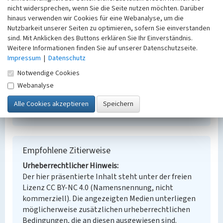
Schlagwörter
nicht widersprechen, wenn Sie die Seite nutzen möchten. Darüber
Park
Grünfläche
hinaus verwenden wir Cookies für eine Webanalyse, um die
Nutzbarkeit unserer Seiten zu optimieren, sofern Sie einverstanden
Ort
sind. Mit Anklicken des Buttons erklären Sie Ihr Einverständnis.
Regis-Breitingen
Weitere Informationen finden Sie auf unserer Datenschutzseite.
Fachsicht(en)
Impressum
|
Datenschutz
Denkmalpflege
Erfassungsmaßstab
Notwendige Cookies
Keine Angabe
Webanalyse
Erfassungsmethode
Übernahme aus externer Fachdatenbank
Empfohlene Zitierweise
Urheberrechtlicher Hinweis
Der hier präsentierte Inhalt steht unter der freien
Lizenz CC BY-NC 4.0 (Namensnennung, nicht
kommerziell). Die angezeigten Medien unterliegen
möglicherweise zusätzlichen urheberrechtlichen
Bedingungen, die an diesen ausgewiesen sind.