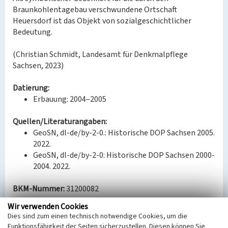
Braunkohlentagebau verschwundene Ortschaft
Heuersdorf ist das Objekt von sozialgeschichtlicher
Bedeutung.
(Christian Schmidt, Landesamt für Denkmalpflege
Sachsen, 2023)
Datierung:
Erbauung: 2004–2005
Quellen/Literaturangaben:
GeoSN, dl-de/by-2-0.: Historische DOP Sachsen 2005.
2022.
GeoSN, dl-de/by-2-0: Historische DOP Sachsen 2000-
2004. 2022.
BKM-Nummer:
31200082
Wir verwenden Cookies
Dies sind zum einen technisch notwendige Cookies, um die
Parkanlage Heuersdorf
Funktionsfähigkeit der Seiten sicherzustellen. Diesen können Sie