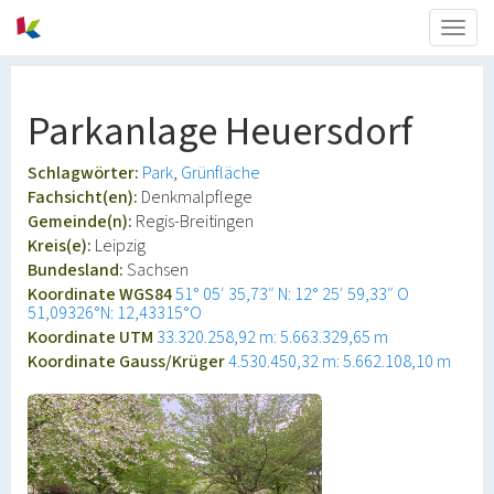
Togg
navig
Parkanlage Heuersdorf
Schlagwörter:
Park
Grünfläche
Fachsicht(en):
Denkmalpflege
Gemeinde(n):
Regis-Breitingen
Kreis(e):
Leipzig
Bundesland:
Sachsen
Koordinate WGS84
51° 05′ 35,73″ N: 12° 25′ 59,33″ O
51,09326°N: 12,43315°O
Koordinate UTM
33.320.258,92 m: 5.663.329,65 m
Koordinate Gauss/Krüger
4.530.450,32 m: 5.662.108,10 m