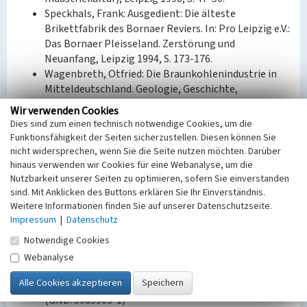
Speckhals, Frank: Ausgedient: Die älteste
Brikettfabrik des Bornaer Reviers. In: Pro Leipzig e.V.:
Das Bornaer Pleisseland. Zerstörung und
Neuanfang, Leipzig 1994, S. 173-176.
Wagenbreth, Otfried: Die Braunkohlenindustrie in
Mitteldeutschland. Geologie, Geschichte,
Sachzeugen. Beucha/Markkleeberg 2011, S. 285.
Wir verwenden Cookies
Dies sind zum einen technisch notwendige Cookies, um die
Bauherr / Auftraggeber:
Funktionsfähigkeit der Seiten sicherzustellen. Diesen können Sie
Eigentümer: Deutsche Kohlenbergbau-Gesellschaft
nicht widersprechen, wenn Sie die Seite nutzen möchten. Darüber
m.b.H.
hinaus verwenden wir Cookies für eine Webanalyse, um die
Nutzbarkeit unserer Seiten zu optimieren, sofern Sie einverstanden
Eigentümer: Braunkohlenwerke Salzdetfurth A.G.
sind. Mit Anklicken des Buttons erklären Sie Ihr Einverständnis.
Eigentümer: Kombinat Petergrube (SAG)
Weitere Informationen finden Sie auf unserer Datenschutzseite.
Eigentümer: Sachsen (GND: 4051176-5)
Impressum
|
Datenschutz
Eigentümer: Werksgruppe Neukirchen, VVB
Braunkohle, Borna
Notwendige Cookies
Eigentümer: Werksgruppe Thräna, VVB Braunkohle,
Webanalyse
Borna
Eigentümer: BKW Thräna, VVB Braunkohle, Borna
(GND: 5085903-1)