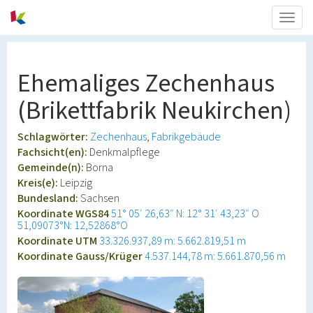
Togg
navig
Ehemaliges Zechenhaus
(Brikettfabrik Neukirchen)
Schlagwörter:
Zechenhaus
Fabrikgebäude
Fachsicht(en):
Denkmalpflege
Gemeinde(n):
Borna
Kreis(e):
Leipzig
Bundesland:
Sachsen
Koordinate WGS84
51° 05′ 26,63″ N: 12° 31′ 43,23″ O
51,09073°N: 12,52868°O
Koordinate UTM
33.326.937,89 m: 5.662.819,51 m
Koordinate Gauss/Krüger
4.537.144,78 m: 5.661.870,56 m