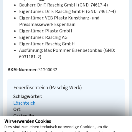
Bauherr: Dr. F. Raschig GmbH (GND: 74617-4)
Eigentümer: Dr. F. Raschig GmbH (GND: 74617-4)
Eigentümer: VEB Plasta Kunstharz- und
Pressmassewerk Espenhain
Eigentümer: Plasta GmbH
Eigentümer: Raschig AG
Eigentümer: Raschig GmbH
Ausführung: Max Pommer Eisenbetonbau (GND:
6031181-2)
BKM-Nummer:
31200032
Feuerlöschteich (Raschig Werk)
Schlagwörter
Löschteich
Ort
Gestewitz
Wir verwenden Cookies
Fachsicht(en)
Dies sind zum einen technisch notwendige Cookies, um die
Denkmalpflege