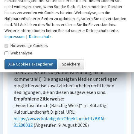
Funktionsfähigkeit der Seiten sicherzustellen. Diesen können Sie
Erfassungsmaßstab
nicht widersprechen, wenn Sie die Seite nutzen möchten. Darüber
Keine Angabe
hinaus verwenden wir Cookies für eine Webanalyse, um die
Erfassungsmethode
Nutzbarkeit unserer Seiten zu optimieren, sofern Sie einverstanden
Übernahme aus externer Fachdatenbank
sind. Mit Anklicken des Buttons erklären Sie Ihr Einverständnis.
Weitere Informationen finden Sie auf unserer Datenschutzseite.
Impressum
|
Datenschutz
Notwendige Cookies
Empfohlene Zitierweise
Webanalyse
Urheberrechtlicher Hinweis
Der hier präsentierte Inhalt steht unter der freien
Lizenz CC BY-NC 4.0 (Namensnennung, nicht
kommerziell). Die angezeigten Medien unterliegen
möglicherweise zusätzlichen urheberrechtlichen
Bedingungen, die an diesen ausgewiesen sind.
Empfohlene Zitierweise
„Feuerlöschteich (Raschig Werk)”. In: KuLaDig,
Kultur.Landschaft.Digital. URL:
https://www.kuladig.de/Objektansicht/BKM-
31200032
(Abgerufen: 9. August 2026)