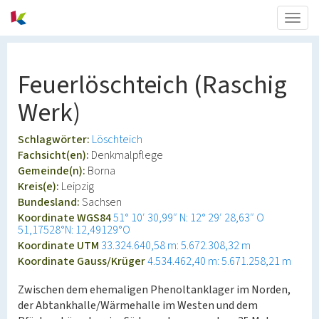
Togg
navig
Feuerlöschteich (Raschig
Werk)
Schlagwörter:
Löschteich
Fachsicht(en):
Denkmalpflege
Gemeinde(n):
Borna
Kreis(e):
Leipzig
Bundesland:
Sachsen
Koordinate WGS84
51° 10′ 30,99″ N: 12° 29′ 28,63″ O
51,17528°N: 12,49129°O
Koordinate UTM
33.324.640,58 m: 5.672.308,32 m
Koordinate Gauss/Krüger
4.534.462,40 m: 5.671.258,21 m
Zwischen dem ehemaligen Phenoltanklager im Norden,
der Abtankhalle/Wärmehalle im Westen und dem