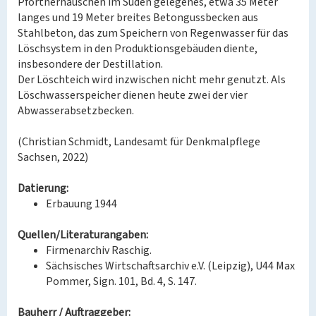
Pförtnerhäuschen im Süden gelegenes, etwa 35 Meter
langes und 19 Meter breites Betongussbecken aus
Stahlbeton, das zum Speichern von Regenwasser für das
Löschsystem in den Produktionsgebäuden diente,
insbesondere der Destillation.
Der Löschteich wird inzwischen nicht mehr genutzt. Als
Löschwasserspeicher dienen heute zwei der vier
Abwasserabsetzbecken.
(Christian Schmidt, Landesamt für Denkmalpflege
Sachsen, 2022)
Datierung:
Erbauung 1944
Quellen/Literaturangaben:
Firmenarchiv Raschig.
Sächsisches Wirtschaftsarchiv e.V. (Leipzig), U44 Max
Pommer, Sign. 101, Bd. 4, S. 147.
Bauherr / Auftraggeber: