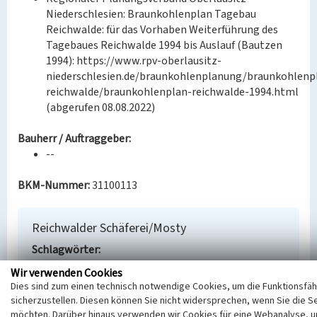
Niederschlesien: Braunkohlenplan Tagebau
Reichwalde: für das Vorhaben Weiterführung des
Tagebaues Reichwalde 1994 bis Auslauf (Bautzen
1994): https://www.rpv-oberlausitz-
niederschlesien.de/braunkohlenplanung/braunkohlen
reichwalde/braunkohlenplan-reichwalde-1994.html
(abgerufen 08.08.2022)
Bauherr / Auftraggeber:
--
BKM-Nummer:
31100113
Reichwalder Schäferei/Mosty
Schlagwörter
Siedlung
Wüstung
Wir verwenden Cookies
Ort
Dies sind zum einen technisch notwendige Cookies, um die Funktionsfäh
Boxberg
sicherzustellen. Diesen können Sie nicht widersprechen, wenn Sie die S
Fachsicht(en)
möchten. Darüber hinaus verwenden wir Cookies für eine Webanalyse, u