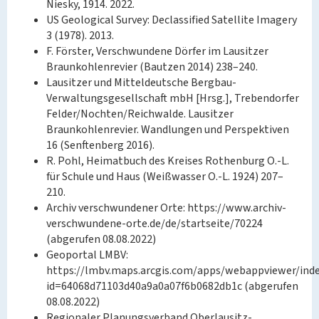
Niesky, 1914. 2022.
US Geological Survey: Declassified Satellite Imagery
3 (1978). 2013.
F. Förster, Verschwundene Dörfer im Lausitzer
Braunkohlenrevier (Bautzen 2014) 238–240.
Lausitzer und Mitteldeutsche Bergbau-
Verwaltungsgesellschaft mbH [Hrsg.], Trebendorfer
Felder/Nochten/Reichwalde. Lausitzer
Braunkohlenrevier. Wandlungen und Perspektiven
16 (Senftenberg 2016).
R. Pohl, Heimatbuch des Kreises Rothenburg O.-L.
für Schule und Haus (Weißwasser O.-L. 1924) 207–
210.
Archiv verschwundener Orte: https://www.archiv-
verschwundene-orte.de/de/startseite/70224
(abgerufen 08.08.2022)
Geoportal LMBV:
https://lmbv.maps.arcgis.com/apps/webappviewer/ind
id=64068d71103d40a9a0a07f6b0682db1c (abgerufen
08.08.2022)
Regionaler Planungsverband Oberlausitz-