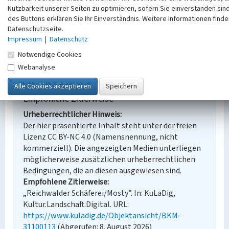
Denkmalpflege
Nutzbarkeit unserer Seiten zu optimieren, sofern Sie einverstanden sind
Erfassungsmaßstab
des Buttons erklären Sie Ihr Einverständnis. Weitere Informationen finde
Datenschutzseite.
Keine Angabe
Impressum
|
Datenschutz
Erfassungsmethode
Übernahme aus externer Fachdatenbank
Notwendige Cookies
Webanalyse
Empfohlene Zitierweise
Urheberrechtlicher Hinweis
Der hier präsentierte Inhalt steht unter der freien
Lizenz CC BY-NC 4.0 (Namensnennung, nicht
kommerziell). Die angezeigten Medien unterliegen
möglicherweise zusätzlichen urheberrechtlichen
Bedingungen, die an diesen ausgewiesen sind.
Empfohlene Zitierweise
„Reichwalder Schäferei/Mosty”. In: KuLaDig,
Kultur.Landschaft.Digital. URL:
https://www.kuladig.de/Objektansicht/BKM-
31100113
(Abgerufen: 8. August 2026)