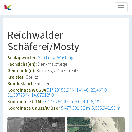
Togg
navig
Reichwalder
Schäferei/Mosty
Schlagwörter:
Siedlung
Wüstung
Fachsicht(en):
Denkmalpflege
Gemeinde(n):
Boxberg / Oberlausitz
Kreis(e):
Görlitz
Bundesland:
Sachsen
Koordinate WGS84
51° 23′ 51,9″ N: 14° 40′ 23,46″ O
51,39775°N: 14,67318°O
Koordinate UTM
33.477.264,03 m: 5.694.108,48 m
Koordinate Gauss/Krüger
5.477.391,92 m: 5.695.941,96 m