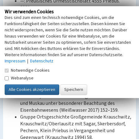
—: Preußisches Urmesstischblatt 4555 Priebus.
2021.
Wir verwenden Cookies
Messtischblatt 4555: Priebus, 1929. 2022. URL:
Dies sind zum einen technisch notwendige Cookies, um die
http://igrek.amzp.pl/TK25_4555 (abgerufen
Funktionsfähigkeit der Seiten sicherzustellen. Diesen können Sie
20.01.2022).
nicht widersprechen, wenn Sie die Seite nutzen möchten. Darüber
Privatarchiv Freundeskreis Historica Bad Muskau:
hinaus verwenden wir Cookies für eine Webanalyse, um die
Grube „Alice“. Plan der Anlagen, 1912.
Nutzbarkeit unserer Seiten zu optimieren, sofern Sie einverstanden
Sächsische Landesbibliothek – Staats- und
sind. Mit Anklicken des Buttons erklären Sie Ihr Einverständnis.
Weitere Informationen finden Sie auf unserer Datenschutzseite.
Universitätsbibliothek / Deutsche Fotothek:
Impressum
|
Datenschutz
Messtischblatt 2623: Priebus, 1911. 2021.
—: Messtischblatt 4555: Priebus (Schlesien), 1940.
Notwendige Cookies
2022.
Webanalyse
US Geological Survey: Declassified Satellite Imagery
3 (1978). 2013.
F. Tischer, Der Braunkohlenbergbau um Weißwasser
und Muskau unter besonderer Beachtung des
Eisenbahnwesens (Weißwasser 2017) 152–159.
Gruppe Ortsgeschichte Großgemeinde Krauschwitz,
Krauschwitz/Oberlausitz mit Sagar, Skerbersdorf,
Pechern, Klein Priebus in Vergangenheit und
Gegenwart (Krauschwitz 1994) 58.