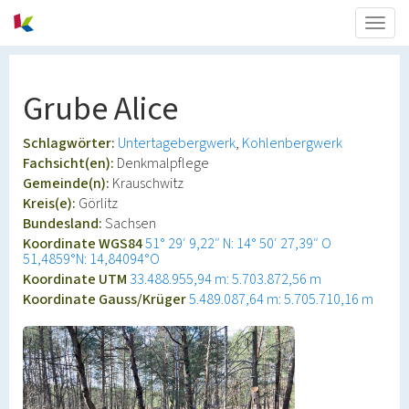
Togg
navig
Grube Alice
Schlagwörter:
Untertagebergwerk
Kohlenbergwerk
Fachsicht(en):
Denkmalpflege
Gemeinde(n):
Krauschwitz
Kreis(e):
Görlitz
Bundesland:
Sachsen
Koordinate WGS84
51° 29′ 9,22″ N: 14° 50′ 27,39″ O
51,4859°N: 14,84094°O
Koordinate UTM
33.488.955,94 m: 5.703.872,56 m
Koordinate Gauss/Krüger
5.489.087,64 m: 5.705.710,16 m