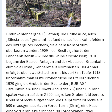
Braunkohlenbergbau (Tiefbau). Die Grube Alice, auch
„Silesia-Louis“ genannt, befand sich auf den Kohlefeldern
des Rittergutes Pechern, die einem Konsortium
überlassen wurden. 1909 – der Besitz gehörte der
Landbank Berlin – wurde die Grube erschlossen; 1910
begann der Bau der Anlagen und der Abbau der Braunkohle
durch die Firma „Gebhard“ aus Nordhausen. Der Abbau
erfolgte über zwei Schächte mit bis zu 67 m Teufe. 1913
unternahm man erste Probebrüche im Pfeilerbruchbau.
1920 ging die Grube in den Besitz der „BUBIAG“
(Braunkohlen- und Brikett-Industrie AG) über. Ein Jahr
später waren auf dem 2.500 ha großen Grubenfeld bereits
8.500 m Strecke aufgefahren, die Hauptförderstrecke auf
500 m ausgemauert, ein Förderturm (35 m), eine Kaue,
eine Sortieranlage errichtet, 90 Förderwagen, zwei