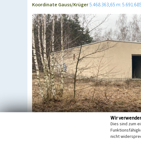
Koordinate Gauss/Krüger
5.468.363,65 m: 5.691.68
Wir verwende
Dies sind zum e
Funktionsfähigke
Mit dem Fortschreiten des Tagebaues Bärwalde im 
nicht widerspre
des Werksanschlusses zum Kraftwerk Boxberg - öst