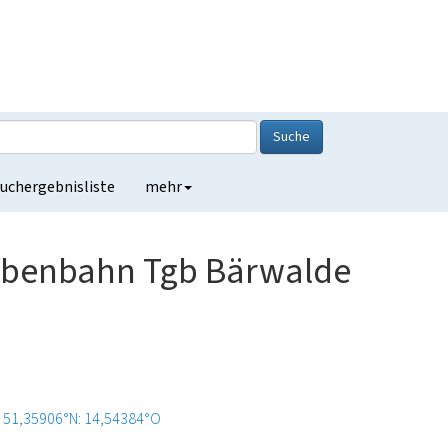
Suche
uchergebnisliste
mehr
rubenbahn Tgb Bärwalde
51,35906°N: 14,54384°O