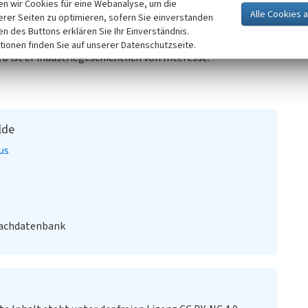
n wir Cookies für eine Webanalyse, um die
gen an den Tagebau wurde der Bau errichtet, der heute
erer Seiten zu optimieren, sofern Sie einverstanden
chossigen Putzbau mit flachem Pultdach. Große Tür- bzw.
ken des Buttons erklären Sie Ihr Einverständnis.
ließen. Aufgrund seines augenscheinlichen Zusammenhangs
tionen finden Sie auf unserer Datenschutzseite.
ist er industriegeschichtlich von Interesse.
lde
us
Fachdatenbank