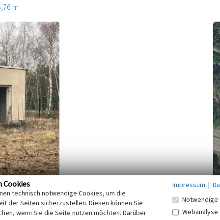
5,76 m
n Cookies
Impressum
|
Da
inen technisch notwendige Cookies, um die
Notwendige 
it der Seiten sicherzustellen. Diesen können Sie
Westfeld wurde um 1985 der Bereich an der Abzweigstelle
Webanalyse
chen, wenn Sie die Seite nutzen möchten. Darüber
liche Trasse - erreicht. Wohl mit dem Umbau auf die