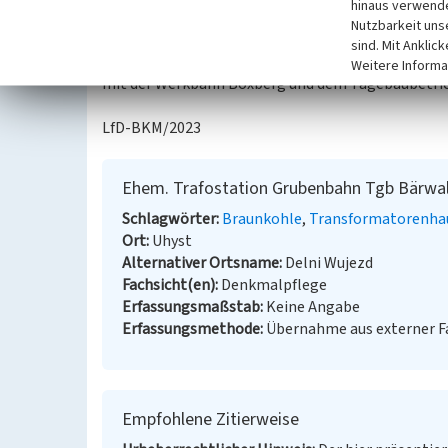
hinaus verwende
Westtrasse und die veränderten Anschlussbedingun
Nutzbarkeit uns
funktionslos ist. Es handelt sich um einen einges
sind. Mit Anklic
Toröffnungen lassen auf die frühere Nutzung sch
Weitere Informa
mit der Werkbahn Boxberg und dem Tagebaubetrieb 
LfD-BKM/2023
Ehem. Trafostation Grubenbahn Tgb Bärwa
Schlagwörter
Braunkohle
Transformatorenha
Ort
Uhyst
Alternativer Ortsname
Delni Wujezd
Fachsicht(en)
Denkmalpflege
Erfassungsmaßstab
Keine Angabe
Erfassungsmethode
Übernahme aus externer 
Empfohlene Zitierweise