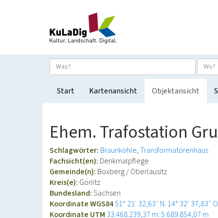
Start
Kartenansicht
Objektansicht
S
Ehem. Trafostation G
Schlagwörter:
Braunkohle
Transformatorenhaus
Fachsicht(en):
Denkmalpflege
Gemeinde(n):
Boxberg / Oberlausitz
Kreis(e):
Görlitz
Bundesland:
Sachsen
Koordinate WGS84
51° 21′ 32,63″ N: 14° 32′ 37,83″ O
Koordinate UTM
33.468.239,37 m: 5.689.854,07 m