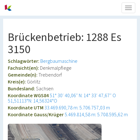
Togg
navig
Brückenbetrieb: 1288 Es
3150
Schlagwörter:
Bergbaumaschine
Fachsicht(en):
Denkmalpflege
Gemeinde(n):
Trebendorf
Kreis(e):
Görlitz
Bundesland:
Sachsen
Koordinate WGS84
51° 30′ 40,06″ N: 14° 33′ 47,67″ O
51,51113°N: 14,56324°O
Koordinate UTM
33.469.690,78 m: 5.706.757,03 m
Koordinate Gauss/Krüger
5.469.814,58 m: 5.708.595,62 m