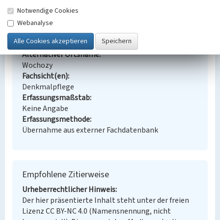
Notwendige Cookies
Schlagwörter
Bergbaumaschine
Webanalyse
Ort
Nochten
Alternativer Ortsname
Wochozy
Fachsicht(en)
Denkmalpflege
Erfassungsmaßstab
Keine Angabe
Erfassungsmethode
Übernahme aus externer Fachdatenbank
Empfohlene Zitierweise
Urheberrechtlicher Hinweis
Der hier präsentierte Inhalt steht unter der freien
Lizenz CC BY-NC 4.0 (Namensnennung, nicht