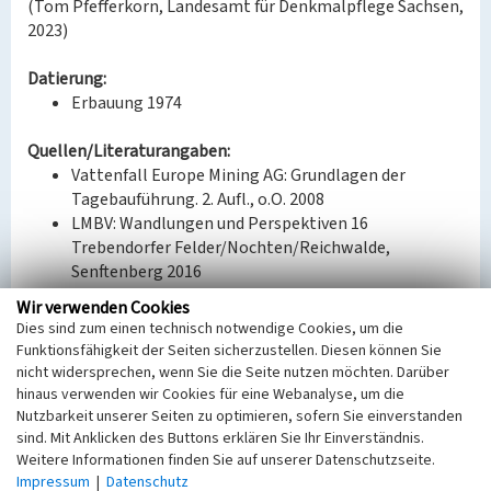
(Tom Pfefferkorn, Landesamt für Denkmalpflege Sachsen,
2023)
Datierung:
Erbauung 1974
Quellen/Literaturangaben:
Vattenfall Europe Mining AG: Grundlagen der
Tagebauführung. 2. Aufl., o.O. 2008
LMBV: Wandlungen und Perspektiven 16
Trebendorfer Felder/Nochten/Reichwalde,
Senftenberg 2016
Wir verwenden Cookies
Bauherr / Auftraggeber:
Dies sind zum einen technisch notwendige Cookies, um die
Entwurf/Ausführung: TAKRAF, VEB Georgij-
Funktionsfähigkeit der Seiten sicherzustellen. Diesen können Sie
Dimitroff-Werk Magdeburg
nicht widersprechen, wenn Sie die Seite nutzen möchten. Darüber
hinaus verwenden wir Cookies für eine Webanalyse, um die
BKM-Nummer:
31000350
Nutzbarkeit unserer Seiten zu optimieren, sofern Sie einverstanden
sind. Mit Anklicken des Buttons erklären Sie Ihr Einverständnis.
Weitere Informationen finden Sie auf unserer Datenschutzseite.
Brückenbetrieb: 1288 Es 3150
Impressum
|
Datenschutz