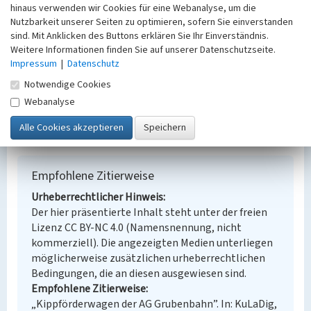
Ort
hinaus verwenden wir Cookies für eine Webanalyse, um die
Olbersdorf
Nutzbarkeit unserer Seiten zu optimieren, sofern Sie einverstanden
sind. Mit Anklicken des Buttons erklären Sie Ihr Einverständnis.
Fachsicht(en)
Weitere Informationen finden Sie auf unserer Datenschutzseite.
Denkmalpflege
Impressum
|
Datenschutz
Erfassungsmaßstab
Keine Angabe
Notwendige Cookies
Erfassungsmethode
Webanalyse
Übernahme aus externer Fachdatenbank
Empfohlene Zitierweise
Urheberrechtlicher Hinweis
Der hier präsentierte Inhalt steht unter der freien
Lizenz CC BY-NC 4.0 (Namensnennung, nicht
kommerziell). Die angezeigten Medien unterliegen
möglicherweise zusätzlichen urheberrechtlichen
Bedingungen, die an diesen ausgewiesen sind.
Empfohlene Zitierweise
„Kippförderwagen der AG Grubenbahn”. In: KuLaDig,