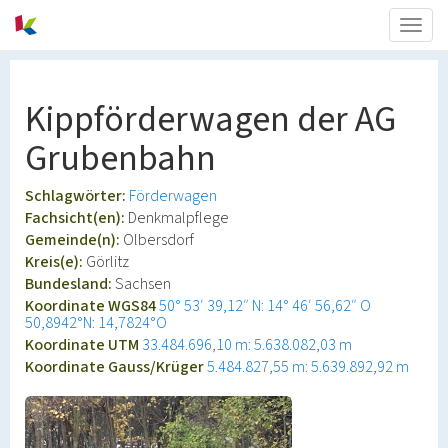
Togg
navig
Kippförderwagen der AG
Grubenbahn
Schlagwörter:
Förderwagen
Fachsicht(en):
Denkmalpflege
Gemeinde(n):
Olbersdorf
Kreis(e):
Görlitz
Bundesland:
Sachsen
Koordinate WGS84
50° 53′ 39,12″ N: 14° 46′ 56,62″ O
50,8942°N: 14,7824°O
Koordinate UTM
33.484.696,10 m: 5.638.082,03 m
Koordinate Gauss/Krüger
5.484.827,55 m: 5.639.892,92 m