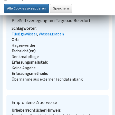
LfD-BKM/2023
Pließnitzverlegung am Tagebau Berzdorf
Schlagwörter
Fließgewässer
Wassergraben
Ort
Hagenwerder
Fachsicht(en)
Denkmalpflege
Erfassungsmaßstab
Keine Angabe
Erfassungsmethode
Übernahme aus externer Fachdatenbank
Empfohlene Zitierweise
Urheberrechtlicher Hinweis