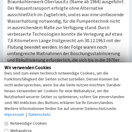
Braunkohlenwerk Oberlausitz (Name ab 1964) ausgeführt.
Der Massentransport erfolgte ohne Alternative
ausschließlich im Zugbetrieb, und es war eine umfassende
Wasserhaltung notwendig, für die Pumpentechnik nicht
in ausreichendem Maße zur Verfügung stand. Durch
verbesserte Technologien konnte die Verlegung auf etwa
7,6 Kilometern Länge fristgerecht am 30.12.1963 mit der
Flutung beendet werden. In der Folge waren noch
umfangreiche Maßnahmen der Böschungsstabilisierung
und Rekultivierung erforderlich, die sich bis in die 1970er
Jahre hinzogen.
Wir verwenden Cookies
Trotz Bewuchses ist die verwendete Technologie anhand
Dies sind zum einen technisch notwendige Cookies, um die
Funktionsfähigkeit der Seiten sicherzustellen. Diesen können Sie
von Bermen und schiefen Ebenen für die Transportgleise
nicht widersprechen, wenn Sie die Seite nutzen möchten. Darüber
stellenweise noch nachzuvollziehen. In der Zukunft wird
hinaus verwenden wir Cookies für eine Webanalyse, um die
ein höherer Anteil an einheimischen Gehölzen im Umfeld
Nutzbarkeit unserer Seiten zu optimieren, sofern Sie einverstanden
des Flussbettes angestrebt.
sind. Mit Anklicken des Buttons erklären Sie Ihr Einverständnis.
Die Verlegung der Pließnitz als Teil der
Weitere Informationen finden Sie auf unserer Datenschutzseite.
Bergbaufolgelandschaft ist ingenieurtechnisch, in der
Impressum
|
Datenschutz
Entwicklung von Rekultivierungsmaßnahmen sowie
Notwendige Cookies
bergbaugeschichtlich von Interesse.
Webanalyse