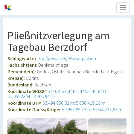
Togg
navig
Pließnitzverlegung am
Tagebau Berzdorf
Schlagwörter:
Fließgewässer
Wassergraben
Fachsicht(en):
Denkmalpflege
Gemeinde(n):
Görlitz, Ostritz, Schönau-Berzdorf a.d. Eigen
Kreis(e):
Görlitz
Bundesland:
Sachsen
Koordinate WGS84
51° 03′ 33,4″ N: 14° 55′ 40,6″ O
51,05928°N: 14,92794°O
Koordinate UTM
33.494.950,32 m: 5.656.419,18 m
Koordinate Gauss/Krüger
5.495.085,73 m: 5.658.237,63 m