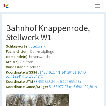
Togg
navig
Bahnhof Knappenrode,
Stellwerk W1
Schlagwörter:
Stellwerk
Fachsicht(en):
Denkmalpflege
Gemeinde(n):
Hoyerswerda
Kreis(e):
Bautzen
Bundesland:
Sachsen
Koordinate WGS84
51° 25′ 9,25″ N: 14° 20′ 11,16″ O
51,41924°N: 14,33643°O
Koordinate UTM
33.453.858,84 m: 5.696.655,98 m
Koordinate Gauss/Krüger
5.453.977,07 m: 5.698.490,30 m