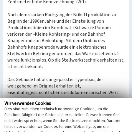
Zentimeter hohe Kennzeichnung »W 1«.
Nach dem starken Rückgang der Brikettproduktion zu
Beginn der 1990er Jahre und der Einstellung von
Produktionslinien im Kombinat »Schwarze Pumpe«
verloren der »Kleine Kohlering« und der Bahnhof
Knappenrode an Bedeutung. Mit dem Umbau des
Bahnhofs Knappenrode wurde ein elektronisches
Stellwerk in Betrieb genommen; das Wärterstellwerk 1
wurde funktionslos. Ob die Stellwerkstechnik erhalten ist,
ist nicht bekannt.
Das Gebäude hat als angepasster Typenbau, der
weitgehend im Original erhalten ist,
eisenbahngeschichtlichen und dokumentarischen Wert.
Wir verwenden Cookies
(Tom Pfefferkorn, Landesamt für Denkmalpflege Sachsen,
Dies sind zum einen technisch notwendige Cookies, um die
2022)
Funktionsfähigkeit der Seiten sicherzustellen. Diesen können Sie
nicht widersprechen, wenn Sie die Seite nutzen möchten. Darüber
Datierung:
hinaus verwenden wir Cookies für eine Webanalyse, um die
Erbauung um 1965