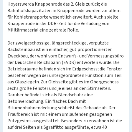
Hoyerswerda Knappenrode das 2. Gleis zurück; die
Bahnhofskapazitäten in Knappenrode wurden vor allem
für Kohletransporte wesentlich erweitert. Auch spielte
Knappenrode in der DDR-Zeit für die Verladung von
Militärmaterial eine zentrale Rolle.
Der zweigeschossige, längsrechteckige, verputzte
Backsteinbau ist ein einfacher, gut proportionierter
Zweckbau, der wohl vom Entwurfs- und Vermessungsbüro
der Deutschen Reichsbahn (EVDR) entworfen wurde. Die
Betriebsräume befinden sich im Erdgeschoss; die Fenster
bestehen wegen der untergeordneten Funktion zum Teil
aus Glasziegeln. Zur Gleisseite gibt es im Obergeschoss
sechs große Fenster und je eines an den Stirnseiten.
Darüber befindet sich als Blendschutz eine
Betonverdachung. Ein flaches Dach mit
Bitumenbahnendeckung schließt das Gebäude ab. Der
Traufbereich ist mit einem umlaufenden gezogenen
Putzgesims ausgestattet. Besonders zu erwähnen ist die
auf drei Seiten als Sgraffitto ausgeführte, etwa 40