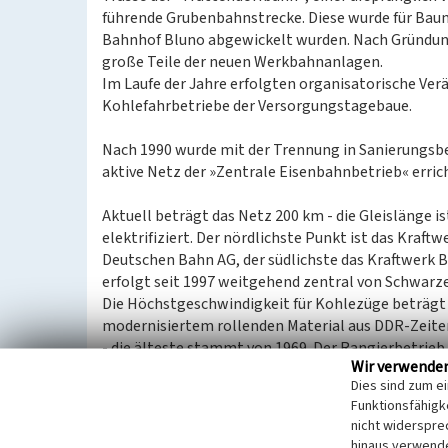
führende Grubenbahnstrecke. Diese wurde für Bau
Bahnhof Bluno abgewickelt wurden. Nach Gründung
große Teile der neuen Werkbahnanlagen.
Im Laufe der Jahre erfolgten organisatorische Ver
Kohlefahrbetriebe der Versorgungstagebaue.
Nach 1990 wurde mit der Trennung in Sanierungsb
aktive Netz der »Zentrale Eisenbahnbetrieb« erri
Aktuell beträgt das Netz 200 km - die Gleislänge i
elektrifiziert. Der nördlichste Punkt ist das Kraf
Deutschen Bahn AG, der südlichste das Kraftwerk B
erfolgt seit 1997 weitgehend zentral von Schwarz
Die Höchstgeschwindigkeit für Kohlezüge beträgt 
modernisiertem rollenden Material aus DDR-Zeiten.
- die älteste stammt von 1969. Der Rangierbetrieb
Wir verwende
etwa 450 Kohlewagen handelt es sich um Sattelbod
Dies sind zum e
bereits seit den 1970er Jahren eingesetzt wird. F
Funktionsfähigke
Einseitenkastenkipper zur Verfügung, Spezialwagg
nicht widerspre
Flachwagen. Das Netz ist mit einem Fahrwägesyst
hinaus verwende