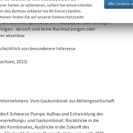
icht. Als größte Baumaßnahme der jüngsten Vergangenheit
erer Seiten zu optimieren, sofern Sie einverstanden
estellt.
ken des Buttons erklären Sie Ihr Einverständnis.
tionen finden Sie auf unserer Datenschutzseite.
t der Bahnhof Spreewitz. Der Rückbau der Bahnanlagen
olgen - derzeit sind keine Nachnutzungen oder
er absehbar.
chichtlich von besonderem Interesse.
achsen, 2023)
 Unternehmens. Vom Gaskombinat zur Aktiengesellschaft.
ndort Schwarze Pumpe. Aufbau und Entwicklung des
eredlungs- und Gaskombinat. Rückblicke in die
des Kombinates, Ausblicke in die Zukunft des