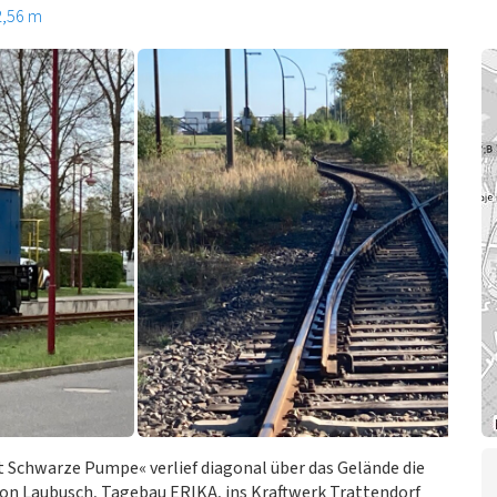
2,56 m
 Schwarze Pumpe« verlief diagonal über das Gelände die
von Laubusch, Tagebau ERIKA, ins Kraftwerk Trattendorf