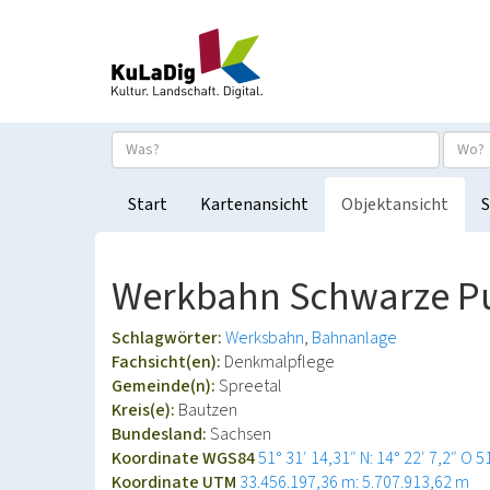
Start
Kartenansicht
Objektansicht
S
Werkbahn Schwarze 
Schlagwörter:
Werksbahn
Bahnanlage
Fachsicht(en):
Denkmalpflege
Gemeinde(n):
Spreetal
Kreis(e):
Bautzen
Bundesland:
Sachsen
Koordinate WGS84
51° 31′ 14,31″ N: 14° 22′ 7,2″ O
5
Koordinate UTM
33.456.197,36 m: 5.707.913,62 m