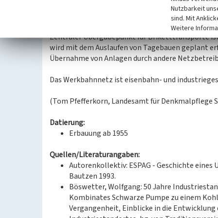
Beladungsfeststellung während der Fahrt ermögl
Nutzbarkeit uns
wurde der Bau der neuen Verladung Welzow fertigg
sind. Mit Anklic
Weitere Informa
Zentraler Übergabepunkt für Briketttransporte is
wird mit dem Auslaufen von Tagebauen geplant erf
Übernahme von Anlagen durch andere Netzbetreib
Das Werkbahnnetz ist eisenbahn- und industrieges
(Tom Pfefferkorn, Landesamt für Denkmalpflege S
Datierung:
Erbauung ab 1955
Quellen/Literaturangaben:
Autorenkollektiv: ESPAG - Geschichte eines
Bautzen 1993.
Böswetter, Wolfgang: 50 Jahre Industriesta
Kombinates Schwarze Pumpe zu einem Kohlev
Vergangenheit, Einblicke in die Entwicklung 