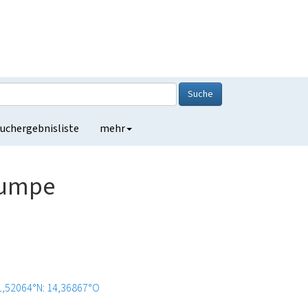
Suche
uchergebnisliste
mehr
Pumpe
1,52064°N: 14,36867°O