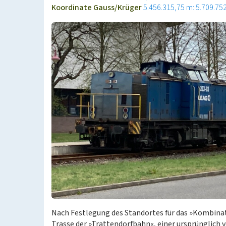
Koordinate Gauss/Krüger
5.456.315,75 m: 5.709.75
Nach Festlegung des Standortes für das »Kombinat
Trasse der »Trattendorfbahn«, einer ursprünglich 