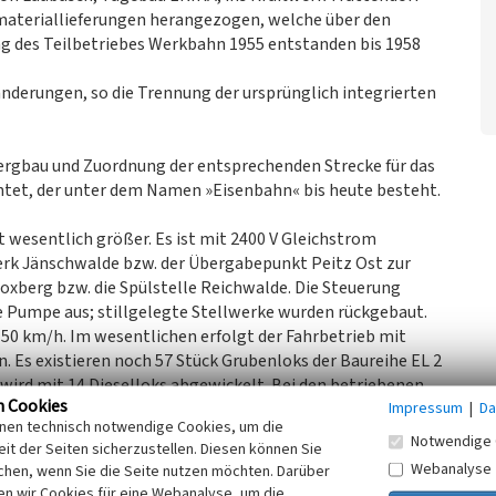
materiallieferungen herangezogen, welche über den
 des Teilbetriebes Werkbahn 1955 entstanden bis 1958
änderungen, so die Trennung der ursprünglich integrierten
ergbau und Zuordnung der entsprechenden Strecke für das
chtet, der unter dem Namen »Eisenbahn« bis heute besteht.
st wesentlich größer. Es ist mit 2400 V Gleichstrom
twerk Jänschwalde bzw. der Übergabepunkt Peitz Ost zur
oxberg bzw. die Spülstelle Reichwalde. Die Steuerung
e Pumpe aus; stillgelegte Stellwerke wurden rückgebaut.
50 km/h. Im wesentlichen erfolgt der Fahrbetrieb mit
 Es existieren noch 57 Stück Grubenloks der Baureihe EL 2
 wird mit 14 Dieselloks abgewickelt. Bei den betriebenen
n Cookies
Impressum
|
Da
enentlader des Typs FAL84, der in der Grundform ebenfalls
inen technisch notwendige Cookies, um die
ür Abraumtransporte etc. stehen noch eine große Anzahl
Notwendige 
it der Seiten sicherzustellen. Diesen können Sie
ons für den Transport z. B. von Baggereimern sowie
Webanalyse
chen, wenn Sie die Seite nutzen möchten. Darüber
em ausgestattet, welches eine genaue
n wir Cookies für eine Webanalyse, um die