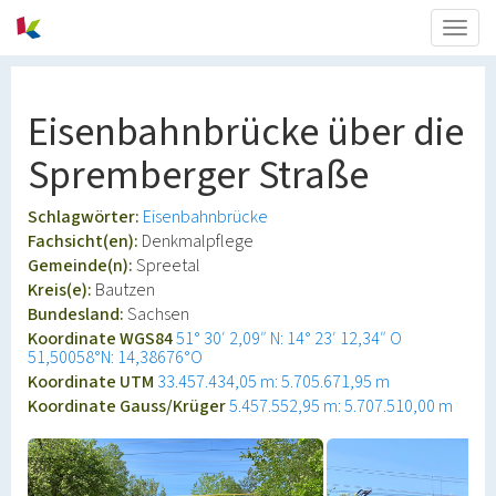
Togg
navig
Eisenbahnbrücke über die
Spremberger Straße
Schlagwörter:
Eisenbahnbrücke
Fachsicht(en):
Denkmalpflege
Gemeinde(n):
Spreetal
Kreis(e):
Bautzen
Bundesland:
Sachsen
Koordinate WGS84
51° 30′ 2,09″ N: 14° 23′ 12,34″ O
51,50058°N: 14,38676°O
Koordinate UTM
33.457.434,05 m: 5.705.671,95 m
Koordinate Gauss/Krüger
5.457.552,95 m: 5.707.510,00 m