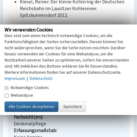
Kiesel, Reiner: Der kleine Kohlering der Deutschen
Reichsbahn im Lausitzer Kohlerevier.
Spitzkunnersdorf 2012.
Bauherr / Auftraggeber:
Wir verwenden Cookies
Bauherr: KSP - Kombinat Schwarze Pumpe
Dies sind zum einen technisch notwendige Cookies, um die
Funktionsfähigkeit der Seiten sicherzustellen. Diesen können Sie
nicht widersprechen, wenn Sie die Seite nutzen möchten. Darüber
BKM-Nummer:
31000211
hinaus verwenden wir Cookies für eine Webanalyse, um die
Nutzbarkeit unserer Seiten zu optimieren, sofern Sie einverstanden
sind. Mit Anklicken des Buttons erklären Sie Ihr Einverständnis.
Eisenbahnbrücke über die Spremberger Straße
Weitere Informationen finden Sie auf unserer Datenschutzseite.
Schlagwörter
Impressum
|
Datenschutz
Eisenbahnbrücke
Notwendige Cookies
Ort
Webanalyse
Spreewitz
Alternativer Ortsname
Sprjejcy
Fachsicht(en)
Denkmalpflege
Erfassungsmaßstab