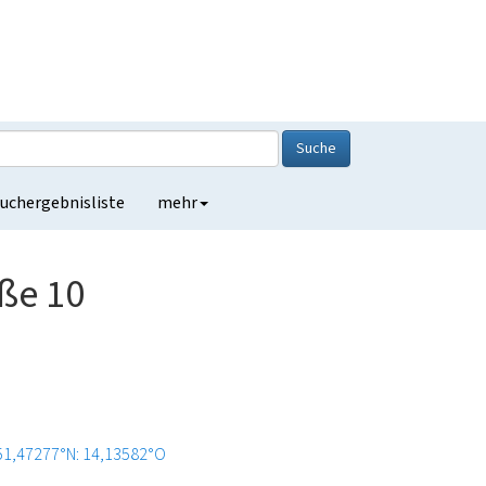
Suche
uchergebnisliste
mehr
aße 10
51,47277°N: 14,13582°O