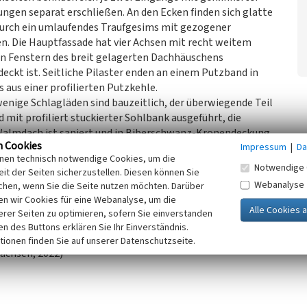
ngen separat erschließen. An den Ecken finden sich glatte
durch ein umlaufendes Traufgesims mit gezogener
n. Die Hauptfassade hat vier Achsen mit recht weitem
en Fenstern des breit gelagerten Dachhäuschens
ckt ist. Seitliche Pilaster enden an einem Putzband in
 aus einer profilierten Putzkehle.
enige Schlagläden sind bauzeitlich, der überwiegende Teil
d mit profiliert stuckierter Sohlbank ausgeführt, die
 Walmdach ist saniert und in Biberschwanz-Kronendeckung
n Cookies
Impressum
|
Da
sen.
inen technisch notwendige Cookies, um die
befindliche eingeschossige, verputzte Nebengebäude
Notwendige 
it der Seiten sicherzustellen. Diesen können Sie
t paarweise angeordneten und bis ins Walmdach reichenden
Webanalyse
chen, wenn Sie die Seite nutzen möchten. Darüber
n wir Cookies für eine Webanalyse, um die
erer Seiten zu optimieren, sofern Sie einverstanden
liche Bedeutung.
ken des Buttons erklären Sie Ihr Einverständnis.
tionen finden Sie auf unserer Datenschutzseite.
achsen, 2022)