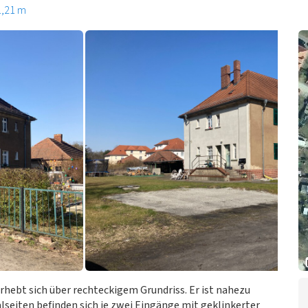
1,21 m
hebt sich über rechteckigem Grundriss. Er ist nahezu
lseiten befinden sich je zwei Eingänge mit geklinkerter