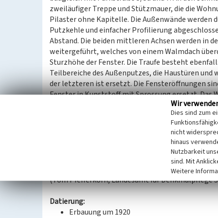
zweiläufiger Treppe und Stützmauer, die die Wohnu
Pilaster ohne Kapitelle. Die Außenwände werden 
Putzkehle und einfacher Profilierung abgeschlosse
Abstand. Die beiden mittleren Achsen werden in d
weitergeführt, welches von einem Walmdach überde
Sturzhöhe der Fenster. Die Traufe besteht ebenfalls
Teilbereiche des Außenputzes, die Haustüren und w
der letzteren ist ersetzt. Die Fensteröffnungen sin
Fenster in Kunststoff mit Sprossung ersetzt. Das
Wir verwende
hergestellt, wie wohl im Bestand vorhanden gewe
Dies sind zum e
Das im Hof nahe der nordwestlichen Gebäudeecke 
Funktionsfähigke
entspricht dem in der Kolonie üblichen Bautyp mi
nicht widerspre
Bergetüren.
hinaus verwende
Nutzbarkeit uns
Das Gebäude hat baugeschichtliche und städtebau
sind. Mit Anklic
Weitere Informa
(Tom Pfefferkorn, Landesamt für Denkmalpflege S
Datierung:
Erbauung um 1920