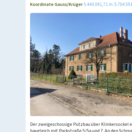
Koordinate Gauss/Krüger
5.440.091,71 m: 5.704.59
Der zweigeschossige Putzbau über Klinkersockel er
baugleich mit Parkstraße 5/5a und 7. An den Schma