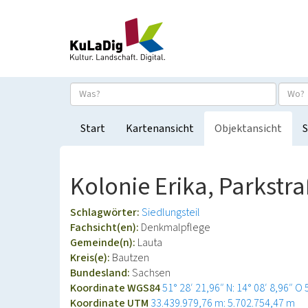
Start
Kartenansicht
Objektansicht
S
Kolonie Erika, Parkstr
Schlagwörter:
Siedlungsteil
Fachsicht(en):
Denkmalpflege
Gemeinde(n):
Lauta
Kreis(e):
Bautzen
Bundesland:
Sachsen
Koordinate WGS84
51° 28′ 21,96″ N: 14° 08′ 8,96″ O
Koordinate UTM
33.439.979,76 m: 5.702.754,47 m