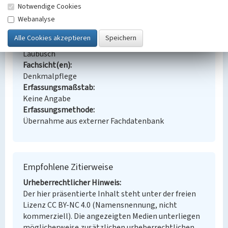
Kolonie Erika, Werkskindergarten Weststraße 9
Notwendige Cookies
Webanalyse
Schlagwörter
Siedlungsteil
Kindergarten (Institution)
Ort
Laubusch
Fachsicht(en)
Denkmalpflege
Erfassungsmaßstab
Keine Angabe
Erfassungsmethode
Übernahme aus externer Fachdatenbank
Empfohlene Zitierweise
Urheberrechtlicher Hinweis
Der hier präsentierte Inhalt steht unter der freien
Lizenz CC BY-NC 4.0 (Namensnennung, nicht
kommerziell). Die angezeigten Medien unterliegen
möglicherweise zusätzlichen urheberrechtlichen