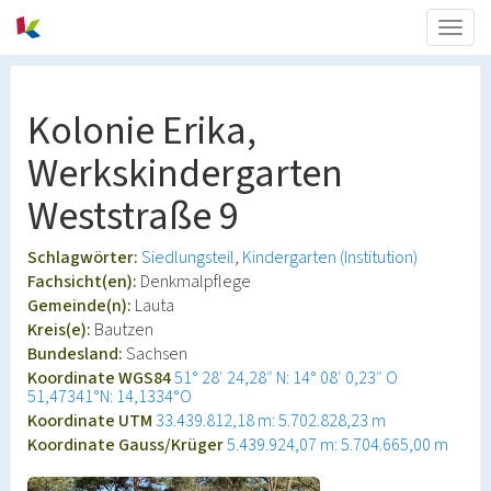
Togg
navig
Kolonie Erika,
Werkskindergarten
Weststraße 9
Schlagwörter:
Siedlungsteil
Kindergarten (Institution)
Fachsicht(en):
Denkmalpflege
Gemeinde(n):
Lauta
Kreis(e):
Bautzen
Bundesland:
Sachsen
Koordinate WGS84
51° 28′ 24,28″ N: 14° 08′ 0,23″ O
51,47341°N: 14,1334°O
Koordinate UTM
33.439.812,18 m: 5.702.828,23 m
Koordinate Gauss/Krüger
5.439.924,07 m: 5.704.665,00 m