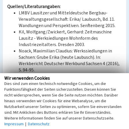
Quellen/Literaturangaben:
LMBV Lausitzer und Mitteldeutsche Bergbau-
Verwaltungsgesellschaft: Erika/ Laubusch, Bd. 11.
Wandlungen und Perspektiven. Senftenberg 2015.
Kil, Wolfgang/Zwickert, Gerhard: Zeitmaschine
Lausitz - Werksiedlungen Wohnform des
Industriezeitalters. Dresden 2003.
Noack, Maximilian Claudius: Werkssiedlungen in
Sachsen: Grube Erika (heute Laubusch). In:
Werkbericht Deutscher Werkbund Sachsen 4 (2016),
S. 94-95.
Wir verwenden Cookies
Bauherr / Auftraggeber:
Dies sind zum einen technisch notwendige Cookies, um die
Bauherr: Gemeinde Laubusch/BKW »John Schehr«
Funktionsfähigkeit der Seiten sicherzustellen. Diesen können Sie
Laubusch
nicht widersprechen, wenn Sie die Seite nutzen möchten. Darüber
hinaus verwenden wir Cookies für eine Webanalyse, um die
Entwurf: unbekannt
Nutzbarkeit unserer Seiten zu optimieren, sofern Sie einverstanden
sind. Mit Anklicken des Buttons erklären Sie Ihr Einverständnis.
BKM-Nummer:
31000177
Weitere Informationen finden Sie auf unserer Datenschutzseite.
Impressum
|
Datenschutz