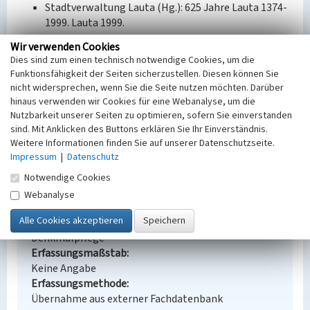
Stadtverwaltung Lauta (Hg.): 625 Jahre Lauta 1374-
1999. Lauta 1999.
Wir verwenden Cookies
Bauherr / Auftraggeber:
Dies sind zum einen technisch notwendige Cookies, um die
Bauherr: VAW Lautawerk
Funktionsfähigkeit der Seiten sicherzustellen. Diesen können Sie
nicht widersprechen, wenn Sie die Seite nutzen möchten. Darüber
BKM-Nummer:
31000148
hinaus verwenden wir Cookies für eine Webanalyse, um die
Nutzbarkeit unserer Seiten zu optimieren, sofern Sie einverstanden
sind. Mit Anklicken des Buttons erklären Sie Ihr Einverständnis.
Ledigenheime Lauta Süd
Weitere Informationen finden Sie auf unserer Datenschutzseite.
Impressum
|
Datenschutz
Schlagwörter
Ledigenheim
Notwendige Cookies
Ort
Webanalyse
Lauta, Stadt
Fachsicht(en)
Denkmalpflege
Erfassungsmaßstab
Keine Angabe
Erfassungsmethode
Übernahme aus externer Fachdatenbank