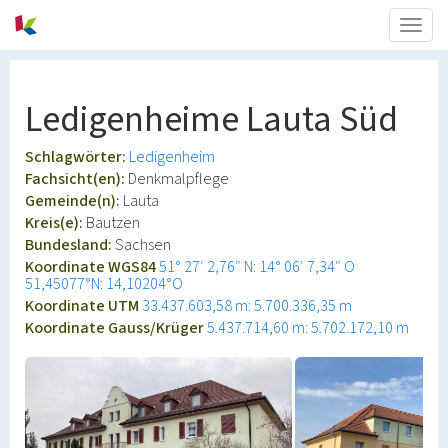
Togg
navig
Ledigenheime Lauta Süd
Schlagwörter:
Ledigenheim
Fachsicht(en):
Denkmalpflege
Gemeinde(n):
Lauta
Kreis(e):
Bautzen
Bundesland:
Sachsen
Koordinate WGS84
51° 27′ 2,76″ N: 14° 06′ 7,34″ O
51,45077°N: 14,10204°O
Koordinate UTM
33.437.603,58 m: 5.700.336,35 m
Koordinate Gauss/Krüger
5.437.714,60 m: 5.702.172,10 m