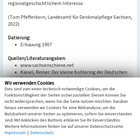
regionalgeschichtlichem Interesse.
(Tom Pfefferkorn, Landesamt für Denkmalpflege Sachsen,
2022)
Datierung:
Erbauung 1907
Quellen/Literaturangaben:
www.sachsenschiene.net
Kiesel, Reiner: Der kleine Kohlering der Deutschen
Reichsbahn, Oberlausitzer Verlag 2012.
Wir verwenden Cookies
Richter-Zippack, Torsten (Red.): 20 Jahre Gemeinde
Dies sind zum einen technisch notwendige Cookies, um die
Elsterheide - Eine Festschrift, Gemeinde Elsterheide
Funktionsfähigkeit der Seiten sicherzustellen. Diesen können Sie
Aug. 2015.
nicht widersprechen, wenn Sie die Seite nutzen möchten. Darüber
Kulturbund e. V. Hoyerswerda: Die Gemeinde
hinaus verwenden wir Cookies für eine Webanalyse, um die
Elsterheide mit ihren Ortsteilen, 2000.
Nutzbarkeit unserer Seiten zu optimieren, sofern Sie einverstanden
sind. Mit Anklicken des Buttons erklären Sie Ihr Einverständnis.
Weitere Informationen finden Sie auf unserer Datenschutzseite.
Bauherr / Auftraggeber:
Impressum
|
Datenschutz
Bauherr: Preußische Staatseisenbahnen, Direktion