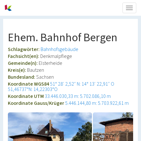
Togg
navig
Ehem. Bahnhof Bergen
Schlagwörter:
Bahnhofsgebäude
Fachsicht(en):
Denkmalpflege
Gemeinde(n):
Elsterheide
Kreis(e):
Bautzen
Bundesland:
Sachsen
Koordinate WGS84
51° 28′ 2,52″ N: 14° 13′ 22,91″ O
51,46737°N: 14,22303°O
Koordinate UTM
33.446.030,33 m: 5.702.086,10 m
Koordinate Gauss/Krüger
5.446.144,80 m: 5.703.922,61 m