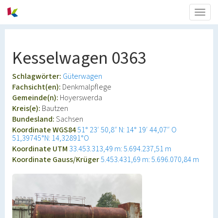
Togg
navig
Kesselwagen 0363
Schlagwörter:
Güterwagen
Fachsicht(en):
Denkmalpflege
Gemeinde(n):
Hoyerswerda
Kreis(e):
Bautzen
Bundesland:
Sachsen
Koordinate WGS84
51° 23′ 50,8″ N: 14° 19′ 44,07″ O
51,39745°N: 14,32891°O
Koordinate UTM
33.453.313,49 m: 5.694.237,51 m
Koordinate Gauss/Krüger
5.453.431,69 m: 5.696.070,84 m