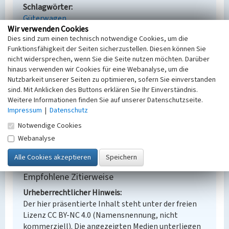
Schlagwörter
Güterwagen
Wir verwenden Cookies
Ort
Dies sind zum einen technisch notwendige Cookies, um die
Knappenrode
Funktionsfähigkeit der Seiten sicherzustellen. Diesen können Sie
Alternativer Ortsname
nicht widersprechen, wenn Sie die Seite nutzen möchten. Darüber
Hórnikecy
hinaus verwenden wir Cookies für eine Webanalyse, um die
Fachsicht(en)
Nutzbarkeit unserer Seiten zu optimieren, sofern Sie einverstanden
Denkmalpflege
sind. Mit Anklicken des Buttons erklären Sie Ihr Einverständnis.
Erfassungsmaßstab
Weitere Informationen finden Sie auf unserer Datenschutzseite.
Keine Angabe
Impressum
|
Datenschutz
Erfassungsmethode
Notwendige Cookies
Übernahme aus externer Fachdatenbank
Webanalyse
Empfohlene Zitierweise
Urheberrechtlicher Hinweis
Der hier präsentierte Inhalt steht unter der freien
Lizenz CC BY-NC 4.0 (Namensnennung, nicht
kommerziell). Die angezeigten Medien unterliegen