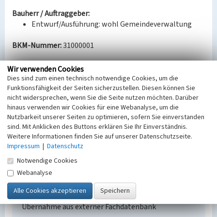
Bauherr / Auftraggeber:
Entwurf/Ausführung: wohl Gemeindeverwaltung
BKM-Nummer:
31000001
Wir verwenden Cookies
Grünanlage Ecke Schwarzer Weg
Dies sind zum einen technisch notwendige Cookies, um die
Funktionsfähigkeit der Seiten sicherzustellen. Diesen können Sie
Schlagwörter
nicht widersprechen, wenn Sie die Seite nutzen möchten. Darüber
Grünanlage
hinaus verwenden wir Cookies für eine Webanalyse, um die
Ort
Nutzbarkeit unserer Seiten zu optimieren, sofern Sie einverstanden
Knappenrode
sind. Mit Anklicken des Buttons erklären Sie Ihr Einverständnis.
Alternativer Ortsname
Weitere Informationen finden Sie auf unserer Datenschutzseite.
Hórnikecy
Impressum
|
Datenschutz
Fachsicht(en)
Notwendige Cookies
Denkmalpflege
Webanalyse
Erfassungsmaßstab
Keine Angabe
Erfassungsmethode
Übernahme aus externer Fachdatenbank