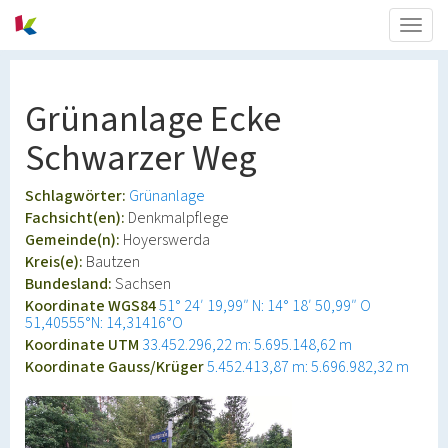
Togg
navig
Grünanlage Ecke
Schwarzer Weg
Schlagwörter:
Grünanlage
Fachsicht(en):
Denkmalpflege
Gemeinde(n):
Hoyerswerda
Kreis(e):
Bautzen
Bundesland:
Sachsen
Koordinate WGS84
51° 24′ 19,99″ N: 14° 18′ 50,99″ O
51,40555°N: 14,31416°O
Koordinate UTM
33.452.296,22 m: 5.695.148,62 m
Koordinate Gauss/Krüger
5.452.413,87 m: 5.696.982,32 m