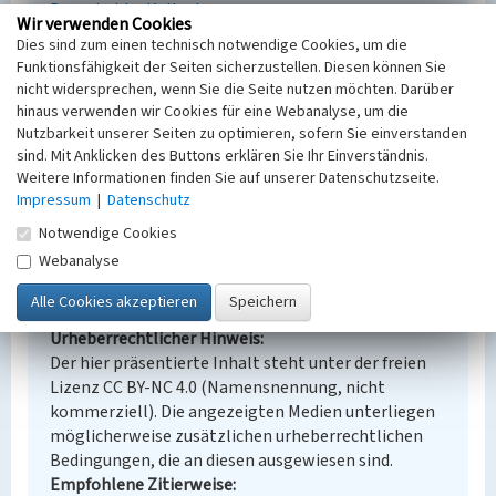
Braunkohle
Kulturhaus
Wir verwenden Cookies
Ort
Dies sind zum einen technisch notwendige Cookies, um die
Zeißholz
Funktionsfähigkeit der Seiten sicherzustellen. Diesen können Sie
Fachsicht(en)
nicht widersprechen, wenn Sie die Seite nutzen möchten. Darüber
Denkmalpflege
hinaus verwenden wir Cookies für eine Webanalyse, um die
Erfassungsmaßstab
Nutzbarkeit unserer Seiten zu optimieren, sofern Sie einverstanden
Keine Angabe
sind. Mit Anklicken des Buttons erklären Sie Ihr Einverständnis.
Weitere Informationen finden Sie auf unserer Datenschutzseite.
Erfassungsmethode
Impressum
|
Datenschutz
Übernahme aus externer Fachdatenbank
Notwendige Cookies
Webanalyse
Empfohlene Zitierweise
Urheberrechtlicher Hinweis
Der hier präsentierte Inhalt steht unter der freien
Lizenz CC BY-NC 4.0 (Namensnennung, nicht
kommerziell). Die angezeigten Medien unterliegen
möglicherweise zusätzlichen urheberrechtlichen
Bedingungen, die an diesen ausgewiesen sind.
Empfohlene Zitierweise