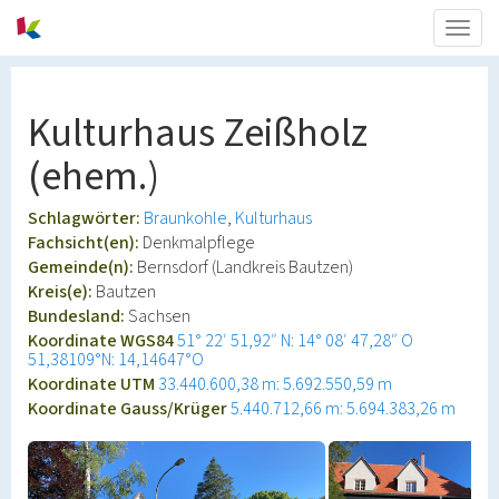
Togg
navig
Kulturhaus Zeißholz
(ehem.)
Schlagwörter:
Braunkohle
Kulturhaus
Fachsicht(en):
Denkmalpflege
Gemeinde(n):
Bernsdorf (Landkreis Bautzen)
Kreis(e):
Bautzen
Bundesland:
Sachsen
Koordinate WGS84
51° 22′ 51,92″ N: 14° 08′ 47,28″ O
51,38109°N: 14,14647°O
Koordinate UTM
33.440.600,38 m: 5.692.550,59 m
Koordinate Gauss/Krüger
5.440.712,66 m: 5.694.383,26 m