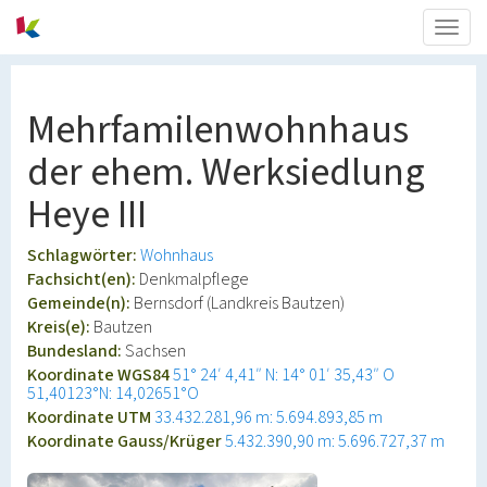
Togg
navig
Mehrfamilenwohnhaus
der ehem. Werksiedlung
Heye III
Schlagwörter:
Wohnhaus
Fachsicht(en):
Denkmalpflege
Gemeinde(n):
Bernsdorf (Landkreis Bautzen)
Kreis(e):
Bautzen
Bundesland:
Sachsen
Koordinate WGS84
51° 24′ 4,41″ N: 14° 01′ 35,43″ O
51,40123°N: 14,02651°O
Koordinate UTM
33.432.281,96 m: 5.694.893,85 m
Koordinate Gauss/Krüger
5.432.390,90 m: 5.696.727,37 m