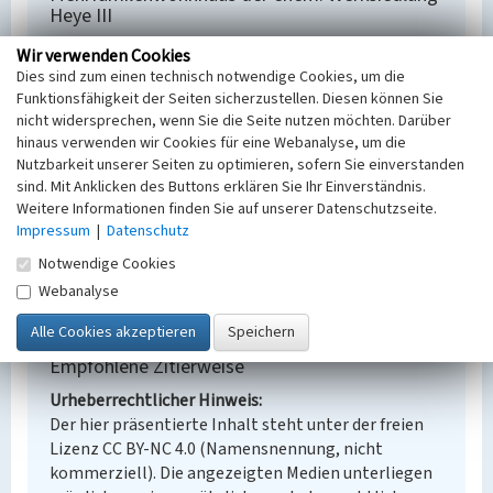
Heye III
Schlagwörter
Wir verwenden Cookies
Wohnhaus
Dies sind zum einen technisch notwendige Cookies, um die
Ort
Funktionsfähigkeit der Seiten sicherzustellen. Diesen können Sie
nicht widersprechen, wenn Sie die Seite nutzen möchten. Darüber
Wiednitz
hinaus verwenden wir Cookies für eine Webanalyse, um die
Fachsicht(en)
Nutzbarkeit unserer Seiten zu optimieren, sofern Sie einverstanden
Denkmalpflege
sind. Mit Anklicken des Buttons erklären Sie Ihr Einverständnis.
Erfassungsmaßstab
Weitere Informationen finden Sie auf unserer Datenschutzseite.
Keine Angabe
Impressum
|
Datenschutz
Erfassungsmethode
Notwendige Cookies
Übernahme aus externer Fachdatenbank
Webanalyse
Empfohlene Zitierweise
Urheberrechtlicher Hinweis
Der hier präsentierte Inhalt steht unter der freien
Lizenz CC BY-NC 4.0 (Namensnennung, nicht
kommerziell). Die angezeigten Medien unterliegen