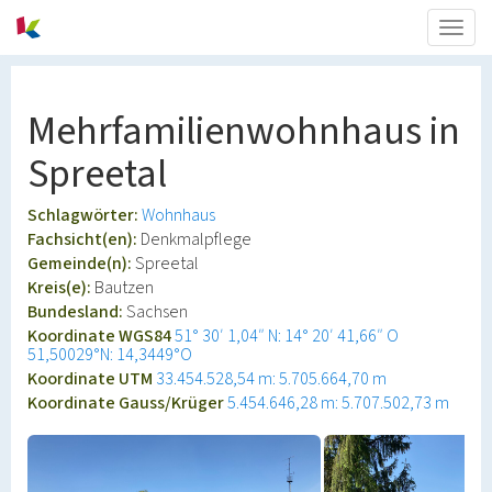
Togg
navig
Mehrfamilienwohnhaus in
Spreetal
Schlagwörter:
Wohnhaus
Fachsicht(en):
Denkmalpflege
Gemeinde(n):
Spreetal
Kreis(e):
Bautzen
Bundesland:
Sachsen
Koordinate WGS84
51° 30′ 1,04″ N: 14° 20′ 41,66″ O
51,50029°N: 14,3449°O
Koordinate UTM
33.454.528,54 m: 5.705.664,70 m
Koordinate Gauss/Krüger
5.454.646,28 m: 5.707.502,73 m