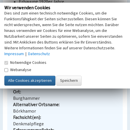
Erbauung 1920er Jahre
Wir verwenden Cookies
Dies sind zum einen technisch notwendige Cookies, um die
Quellen/Literaturangaben:
Funktionsfähigkeit der Seiten sicherzustellen. Diesen können Sie
--
nicht widersprechen, wenn Sie die Seite nutzen möchten. Darüber
hinaus verwenden wir Cookies für eine Webanalyse, um die
Bauherr / Auftraggeber:
Nutzbarkeit unserer Seiten zu optimieren, sofern Sie einverstanden
--
sind. Mit Anklicken des Buttons erklären Sie Ihr Einverständnis.
Weitere Informationen finden Sie auf unserer Datenschutzseite.
BKM-Nummer:
30900189
Impressum
|
Datenschutz
Notwendige Cookies
Mehrfamilienwohnhaus in Spreetal
Webanalyse
Schlagwörter
Wohnhaus
Ort
Burghammer
Alternativer Ortsname
Bórkhamor
Fachsicht(en)
Denkmalpflege