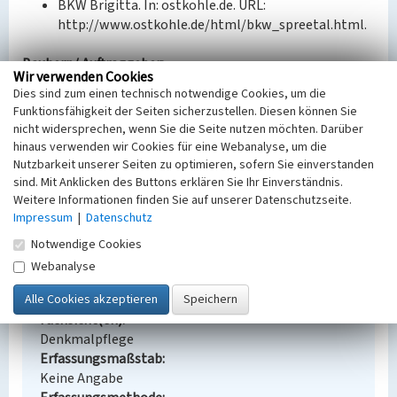
BKW Brigitta. In: ostkohle.de. URL:
http://www.ostkohle.de/html/bkw_spreetal.html.
Bauherr / Auftraggeber:
Wir verwenden Cookies
--
Dies sind zum einen technisch notwendige Cookies, um die
Funktionsfähigkeit der Seiten sicherzustellen. Diesen können Sie
BKM-Nummer:
30900186
nicht widersprechen, wenn Sie die Seite nutzen möchten. Darüber
hinaus verwenden wir Cookies für eine Webanalyse, um die
Nutzbarkeit unserer Seiten zu optimieren, sofern Sie einverstanden
Brikettfabrik Brigitta (ehem.)
sind. Mit Anklicken des Buttons erklären Sie Ihr Einverständnis.
Weitere Informationen finden Sie auf unserer Datenschutzseite.
Schlagwörter
Impressum
|
Datenschutz
Brikettfabrik
Ort
Notwendige Cookies
Burghammer
Webanalyse
Alternativer Ortsname
Bórkhamor
Fachsicht(en)
Denkmalpflege
Erfassungsmaßstab
Keine Angabe