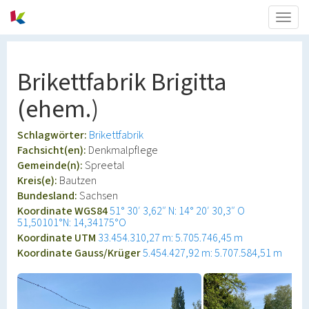
Togg
navig
Brikettfabrik Brigitta
(ehem.)
Schlagwörter:
Brikettfabrik
Fachsicht(en):
Denkmalpflege
Gemeinde(n):
Spreetal
Kreis(e):
Bautzen
Bundesland:
Sachsen
Koordinate WGS84
51° 30′ 3,62″ N: 14° 20′ 30,3″ O
51,50101°N: 14,34175°O
Koordinate UTM
33.454.310,27 m: 5.705.746,45 m
Koordinate Gauss/Krüger
5.454.427,92 m: 5.707.584,51 m