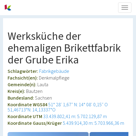
Togg
navig
Werksküche der
ehemaligen Brikettfabrik
der Grube Erika
Schlagwörter:
Fabrikgebäude
Fachsicht(en):
Denkmalpflege
Gemeinde(n):
Lauta
Kreis(e):
Bautzen
Bundesland:
Sachsen
Koordinate WGS84
51° 28′ 1,67″ N: 14° 08′ 0,15″ O
51,46713°N: 14,13337°O
Koordinate UTM
33.439.802,41 m: 5.702.129,87 m
Koordinate Gauss/Krüger
5.439.914,30 m: 5.703.966,36 m