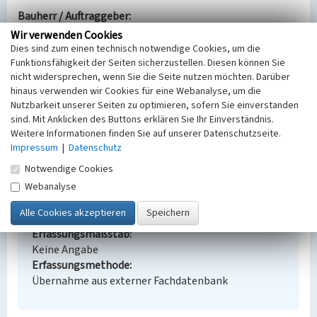
Bauherr / Auftraggeber:
--
Wir verwenden Cookies
Dies sind zum einen technisch notwendige Cookies, um die
BKM-Nummer:
30900169
Funktionsfähigkeit der Seiten sicherzustellen. Diesen können Sie
nicht widersprechen, wenn Sie die Seite nutzen möchten. Darüber
hinaus verwenden wir Cookies für eine Webanalyse, um die
Werksküche der ehemaligen Brikettfabrik der
Nutzbarkeit unserer Seiten zu optimieren, sofern Sie einverstanden
Grube Erika
sind. Mit Anklicken des Buttons erklären Sie Ihr Einverständnis.
Weitere Informationen finden Sie auf unserer Datenschutzseite.
Schlagwörter
Impressum
|
Datenschutz
Fabrikgebäude
Notwendige Cookies
Ort
Webanalyse
Laubusch
Fachsicht(en)
Denkmalpflege
Erfassungsmaßstab
Keine Angabe
Erfassungsmethode
Übernahme aus externer Fachdatenbank