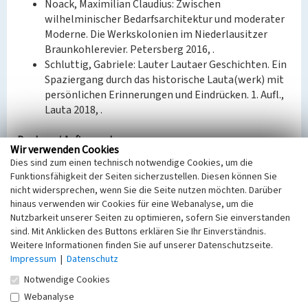
Noack, Maximilian Claudius: Zwischen
wilhelminischer Bedarfsarchitektur und moderater
Moderne. Die Werkskolonien im Niederlausitzer
Braunkohlerevier. Petersberg 2016, .
Schluttig, Gabriele: Lauter Lautaer Geschichten. Ein
Spaziergang durch das historische Lauta(werk) mit
persönlichen Erinnerungen und Eindrücken. 1. Aufl.,
Lauta 2018, .
Bauherr / Auftraggeber:
Wir verwenden Cookies
--
Dies sind zum einen technisch notwendige Cookies, um die
Funktionsfähigkeit der Seiten sicherzustellen. Diesen können Sie
BKM-Nummer:
30900118
nicht widersprechen, wenn Sie die Seite nutzen möchten. Darüber
hinaus verwenden wir Cookies für eine Webanalyse, um die
Nutzbarkeit unserer Seiten zu optimieren, sofern Sie einverstanden
Arbeiterwohnhaus in der Gartenstadt Lauta-
sind. Mit Anklicken des Buttons erklären Sie Ihr Einverständnis.
Nord
Weitere Informationen finden Sie auf unserer Datenschutzseite.
Impressum
|
Datenschutz
Schlagwörter
Arbeiterwohnhaus
Notwendige Cookies
Ort
Webanalyse
Lauta, Stadt