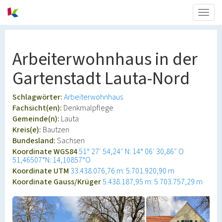
Togg
navig
Arbeiterwohnhaus in der
Gartenstadt Lauta-Nord
Schlagwörter:
Arbeiterwohnhaus
Fachsicht(en):
Denkmalpflege
Gemeinde(n):
Lauta
Kreis(e):
Bautzen
Bundesland:
Sachsen
Koordinate WGS84
51° 27′ 54,24″ N: 14° 06′ 30,86″ O
51,46507°N: 14,10857°O
Koordinate UTM
33.438.076,76 m: 5.701.920,90 m
Koordinate Gauss/Krüger
5.438.187,95 m: 5.703.757,29 m