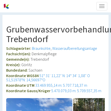
Togg
navig
Grubenwasservorbehandlu
Trebendorf
Schlagwörter:
Braunkohle
Wasseraufbereitungsanlage
Fachsicht(en):
Denkmalpflege
Gemeinde(n):
Trebendorf
Kreis(e):
Görlitz
Bundesland:
Sachsen
Koordinate WGS84
51° 31′ 11,22″ N: 14° 34′ 1,08″ O
51,51978°N: 14,56697°O
Koordinate UTM
33.469.955,14 m: 5.707.718,37 m
Koordinate Gauss/Krüger
5.470.079,03 m: 5.709.557,35 m