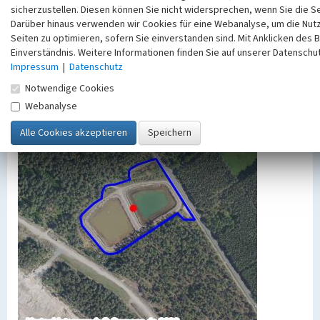
In: KuLaDig, Kultur.Landschaft.Digital. URL:
sicherzustellen. Diesen können Sie nicht widersprechen, wenn Sie die S
https://www.kuladig.de/Objektansicht/BKM-
Darüber hinaus verwenden wir Cookies für eine Webanalyse, um die Nut
30900045
(Abgerufen: 7. August 2026)
Seiten zu optimieren, sofern Sie einverstanden sind. Mit Anklicken des B
Einverständnis. Weitere Informationen finden Sie auf unserer Datenschu
Impressum
|
Datenschutz
Notwendige Cookies
Webanalyse