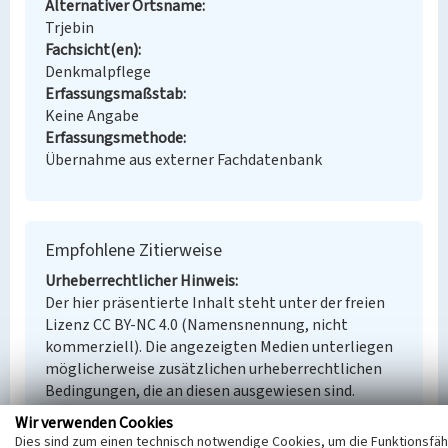
Alternativer Ortsname
Trjebin
Fachsicht(en)
Denkmalpflege
Erfassungsmaßstab
Keine Angabe
Erfassungsmethode
Übernahme aus externer Fachdatenbank
Empfohlene Zitierweise
Urheberrechtlicher Hinweis
Der hier präsentierte Inhalt steht unter der freien
Lizenz CC BY-NC 4.0 (Namensnennung, nicht
kommerziell). Die angezeigten Medien unterliegen
möglicherweise zusätzlichen urheberrechtlichen
Bedingungen, die an diesen ausgewiesen sind.
Empfohlene Zitierweise
Wir verwenden Cookies
„Grubenwasservorbehandlungsanlage Trebendorf”.
Dies sind zum einen technisch notwendige Cookies, um die Funktionsfäh