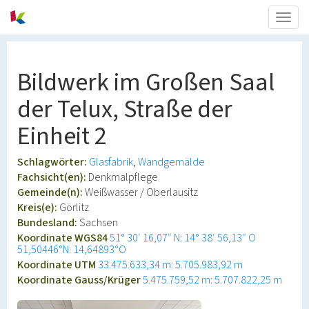
Togg
navig
Bildwerk im Großen Saal
der Telux, Straße der
Einheit 2
Schlagwörter:
Glasfabrik
Wandgemälde
Fachsicht(en):
Denkmalpflege
Gemeinde(n):
Weißwasser / Oberlausitz
Kreis(e):
Görlitz
Bundesland:
Sachsen
Koordinate WGS84
51° 30′ 16,07″ N: 14° 38′ 56,13″ O
51,50446°N: 14,64893°O
Koordinate UTM
33.475.633,34 m: 5.705.983,92 m
Koordinate Gauss/Krüger
5.475.759,52 m: 5.707.822,25 m