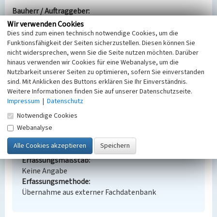
Bauherr / Auftraggeber:
Ausführung: Heinz Thiele
Wir verwenden Cookies
Dies sind zum einen technisch notwendige Cookies, um die
BKM-Nummer:
30900028
Funktionsfähigkeit der Seiten sicherzustellen. Diesen können Sie
nicht widersprechen, wenn Sie die Seite nutzen möchten. Darüber
hinaus verwenden wir Cookies für eine Webanalyse, um die
Bildwerk im Großen Saal der Telux, Straße der
Nutzbarkeit unserer Seiten zu optimieren, sofern Sie einverstanden
Einheit 2
sind. Mit Anklicken des Buttons erklären Sie Ihr Einverständnis.
Weitere Informationen finden Sie auf unserer Datenschutzseite.
Schlagwörter
Impressum
|
Datenschutz
Glasfabrik
Wandgemälde
Notwendige Cookies
Ort
Webanalyse
Weißwasser/O.L., Stadt
Fachsicht(en)
Denkmalpflege
Erfassungsmaßstab
Keine Angabe
Erfassungsmethode
Übernahme aus externer Fachdatenbank