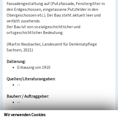
Fassadengestaltung auf (Putzfassade, Fenstergitter in
den Erdgeschossen, eingelassene Putzfelder in den
Obergeschossen etc.). Der Bau steht aktuell leer und
verfällt zusehends.
Der Bau ist von sozialgeschichtlicher und
ortsgeschichtlicher Bedeutung.
(Martin Neubacher, Landesamt für Denkmalpflege
Sachsen, 2021)
Datierung:
Erbauung um 1910
Quellen/Literaturangaben:
--
Bauherr / Auftraggeber:
--
BKM-Nummer:
30900026
Wir verwenden Cookies