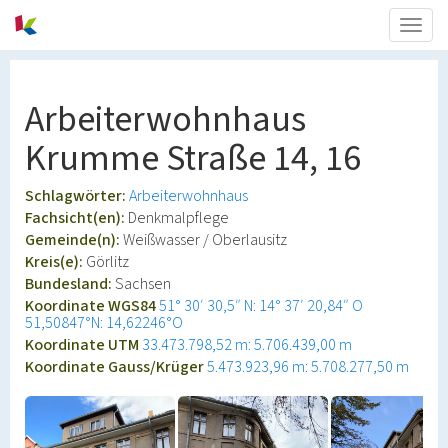
Togg
navig
Arbeiterwohnhaus
Krumme Straße 14, 16
Schlagwörter:
Arbeiterwohnhaus
Fachsicht(en):
Denkmalpflege
Gemeinde(n):
Weißwasser / Oberlausitz
Kreis(e):
Görlitz
Bundesland:
Sachsen
Koordinate WGS84
51° 30′ 30,5″ N: 14° 37′ 20,84″ O
51,50847°N: 14,62246°O
Koordinate UTM
33.473.798,52 m: 5.706.439,00 m
Koordinate Gauss/Krüger
5.473.923,96 m: 5.708.277,50 m