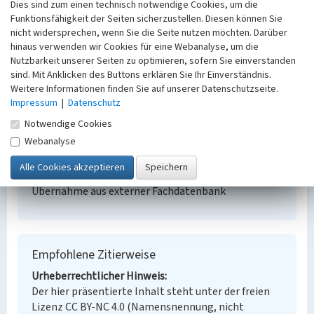
Dies sind zum einen technisch notwendige Cookies, um die
Funktionsfähigkeit der Seiten sicherzustellen. Diesen können Sie
Arbeiterwohnhaus Krumme Straße 14, 16
nicht widersprechen, wenn Sie die Seite nutzen möchten. Darüber
hinaus verwenden wir Cookies für eine Webanalyse, um die
Schlagwörter
Nutzbarkeit unserer Seiten zu optimieren, sofern Sie einverstanden
Arbeiterwohnhaus
sind. Mit Anklicken des Buttons erklären Sie Ihr Einverständnis.
Ort
Weitere Informationen finden Sie auf unserer Datenschutzseite.
Weißwasser/O.L., Stadt
Impressum
|
Datenschutz
Fachsicht(en)
Notwendige Cookies
Denkmalpflege
Webanalyse
Erfassungsmaßstab
Keine Angabe
Erfassungsmethode
Übernahme aus externer Fachdatenbank
Empfohlene Zitierweise
Urheberrechtlicher Hinweis
Der hier präsentierte Inhalt steht unter der freien
Lizenz CC BY-NC 4.0 (Namensnennung, nicht