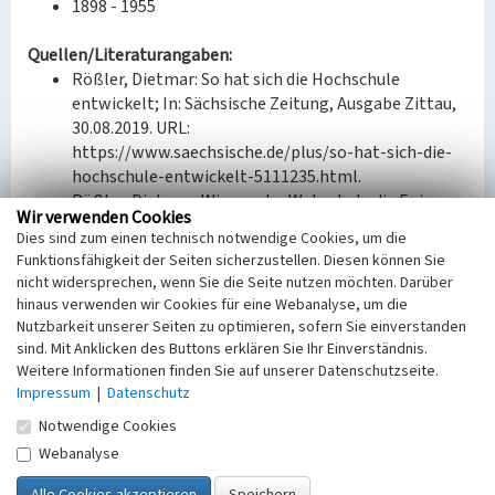
1898 - 1955
Quellen/Literaturangaben:
Rößler, Dietmar: So hat sich die Hochschule
entwickelt; In: Sächsische Zeitung, Ausgabe Zittau,
30.08.2019. URL:
https://www.saechsische.de/plus/so-hat-sich-die-
hochschule-entwickelt-5111235.html.
Rößler, Dietmar: Wie aus der Webschule die Eni-
Wir verwenden Cookies
Schule wurde; In: Sächsische Zeitung, Ausgabe
Dies sind zum einen technisch notwendige Cookies, um die
Zittau, 15.10.2021. URL:
Funktionsfähigkeit der Seiten sicherzustellen. Diesen können Sie
https://www.saechsische.de/zittau/geschichte-
nicht widersprechen, wenn Sie die Seite nutzen möchten. Darüber
textil-webschule-theodor-koerner-allee-zittau-
hinaus verwenden wir Cookies für eine Webanalyse, um die
5544482-plus.html.
Nutzbarkeit unserer Seiten zu optimieren, sofern Sie einverstanden
sind. Mit Anklicken des Buttons erklären Sie Ihr Einverständnis.
Bauherr / Auftraggeber:
Weitere Informationen finden Sie auf unserer Datenschutzseite.
Impressum
|
Datenschutz
--
Notwendige Cookies
BKM-Nummer:
30800358
Webanalyse