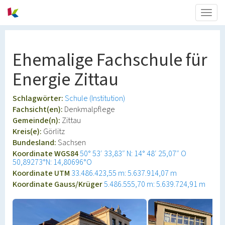
Togg
navig
Ehemalige Fachschule für
Energie Zittau
Schlagwörter:
Schule (Institution)
Fachsicht(en):
Denkmalpflege
Gemeinde(n):
Zittau
Kreis(e):
Görlitz
Bundesland:
Sachsen
Koordinate WGS84
50° 53′ 33,83″ N: 14° 48′ 25,07″ O
50,89273°N: 14,80696°O
Koordinate UTM
33.486.423,55 m: 5.637.914,07 m
Koordinate Gauss/Krüger
5.486.555,70 m: 5.639.724,91 m