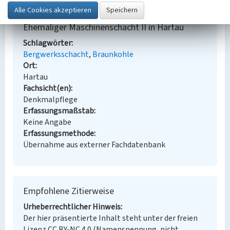
Ehemaliger Maschinenschacht II in Hartau
Schlagwörter
Bergwerksschacht
Braunkohle
Ort
Hartau
Fachsicht(en)
Denkmalpflege
Erfassungsmaßstab
Keine Angabe
Erfassungsmethode
Übernahme aus externer Fachdatenbank
Empfohlene Zitierweise
Urheberrechtlicher Hinweis
Der hier präsentierte Inhalt steht unter der freien
Lizenz CC BY-NC 4.0 (Namensnennung, nicht