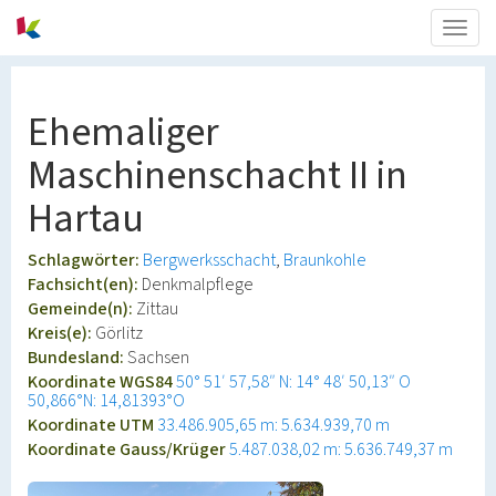
Togg
navig
Ehemaliger
Maschinenschacht II in
Hartau
Schlagwörter:
Bergwerksschacht
Braunkohle
Fachsicht(en):
Denkmalpflege
Gemeinde(n):
Zittau
Kreis(e):
Görlitz
Bundesland:
Sachsen
Koordinate WGS84
50° 51′ 57,58″ N: 14° 48′ 50,13″ O
50,866°N: 14,81393°O
Koordinate UTM
33.486.905,65 m: 5.634.939,70 m
Koordinate Gauss/Krüger
5.487.038,02 m: 5.636.749,37 m