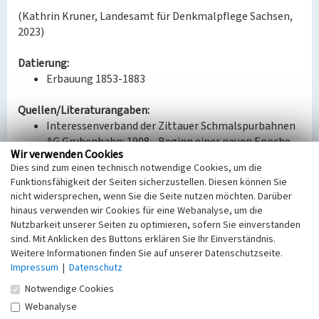
(Kathrin Kruner, Landesamt für Denkmalpflege Sachsen,
2023)
Datierung:
Erbauung 1853-1883
Quellen/Literaturangaben:
Interessenverband der Zittauer Schmalspurbahnen
AG Grubenbahn: 1908 - Beginn einer neuen Epoche
Wir verwenden Cookies
des Braunkohlenbergbaus in der Region Zittau ein
Dies sind zum einen technisch notwendige Cookies, um die
Jahrhundert in Bildern; von Hartau über Hirschfelde
Funktionsfähigkeit der Seiten sicherzustellen. Diesen können Sie
bis Olbersdorf; Zittau o.J.
nicht widersprechen, wenn Sie die Seite nutzen möchten. Darüber
1908 - Beginn einer neun Epoche des
hinaus verwenden wir Cookies für eine Webanalyse, um die
Braunkohlenbergbaus in der Region Zittau [1];
Nutzbarkeit unserer Seiten zu optimieren, sofern Sie einverstanden
Zittau 2008.
sind. Mit Anklicken des Buttons erklären Sie Ihr Einverständnis.
Weitere Informationen finden Sie auf unserer Datenschutzseite.
Bauherr / Auftraggeber:
Impressum
|
Datenschutz
--
Notwendige Cookies
Webanalyse
BKM-Nummer:
30800350