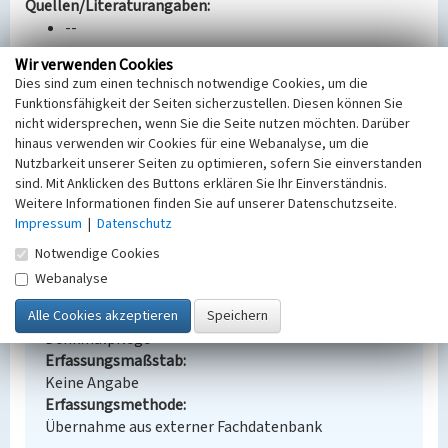
Quellen/Literaturangaben:
--
Wir verwenden Cookies
Bauherr / Auftraggeber:
Dies sind zum einen technisch notwendige Cookies, um die
--
Funktionsfähigkeit der Seiten sicherzustellen. Diesen können Sie
nicht widersprechen, wenn Sie die Seite nutzen möchten. Darüber
BKM-Nummer:
30800337
hinaus verwenden wir Cookies für eine Webanalyse, um die
Nutzbarkeit unserer Seiten zu optimieren, sofern Sie einverstanden
sind. Mit Anklicken des Buttons erklären Sie Ihr Einverständnis.
Umspannwerk Rodewitz/Spree
Weitere Informationen finden Sie auf unserer Datenschutzseite.
Impressum
|
Datenschutz
Schlagwörter
Umspannwerk
Notwendige Cookies
Ort
Webanalyse
Rodewitz/Spree
Fachsicht(en)
Denkmalpflege
Erfassungsmaßstab
Keine Angabe
Erfassungsmethode
Übernahme aus externer Fachdatenbank