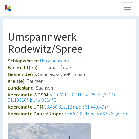
Togg
navig
Umspannwerk
Rodewitz/Spree
Schlagwörter:
Umspannwerk
Fachsicht(en):
Denkmalpflege
Gemeinde(n):
Schirgiswalde-Kirschau
Kreis(e):
Bautzen
Bundesland:
Sachsen
Koordinate WGS84
51° 06′ 11,37″ N: 14° 25′ 59,31″ O
51,10316°N: 14,43314°O
Koordinate UTM
33.460.312,12 m: 5.661.449,49 m
Koordinate Gauss/Krüger
5.460.433,47 m: 5.663.269,64 m