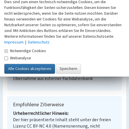
Ehemalige Tagesanlagen des Tagebaus Scheibe
Dies sind zum einen technisch notwendige Cookies, um die
Funktionsfähigkeit der Seiten sicherzustellen. Diesen können Sie
Schlagwörter
nicht widersprechen, wenn Sie die Seite nutzen möchten. Darüber
Tagesanlage
Braunkohlentagebau
hinaus verwenden wir Cookies für eine Webanalyse, um die
Ort
Nutzbarkeit unserer Seiten zu optimieren, sofern Sie einverstanden
Riegel
sind. Mit Anklicken des Buttons erklären Sie Ihr Einverständnis.
Alternativer Ortsname
Weitere Informationen finden Sie auf unserer Datenschutzseite.
Roholn
Impressum
|
Datenschutz
Fachsicht(en)
Notwendige Cookies
Denkmalpflege
Webanalyse
Erfassungsmaßstab
Keine Angabe
Erfassungsmethode
Übernahme aus externer Fachdatenbank
Empfohlene Zitierweise
Urheberrechtlicher Hinweis
Der hier präsentierte Inhalt steht unter der freien
Lizenz CC BY-NC 4.0 (Namensnennung, nicht