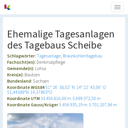
Togg
navig
Ehemalige Tagesanlagen
des Tagebaus Scheibe
Schlagwörter:
Tagesanlage
Braunkohlentagebau
Fachsicht(en):
Denkmalpflege
Gemeinde(n):
Lohsa
Kreis(e):
Bautzen
Bundesland:
Sachsen
Koordinate WGS84
51° 26′ 38,02″ N: 14° 22′ 43,06″ O
51,44389°N: 14,37863°O
Koordinate UTM
33.456.816,00 m: 5.699.372,50 m
Koordinate Gauss/Krüger
5.456.935,19 m: 5.701.207,96 m