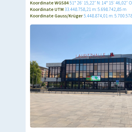
Koordinate WGS84
51° 26′ 15,22″ N: 14° 15′ 46,02″ O
Koordinate UTM
33.448.758,21 m: 5.698.742,85 m
Koordinate Gauss/Krüger
5.448.874,01 m: 5.700.57