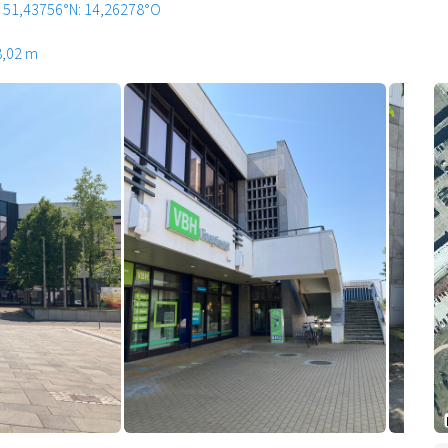
51,43756°N: 14,26278°O
8,02 m