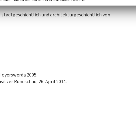
haltend auf einem der Rohre sitzt und in Richtung der
r stadtgeschichtlich und architekturgeschichtlich von
 Hoyerswerda 2005.
usitzer Rundschau, 26. April 2014.