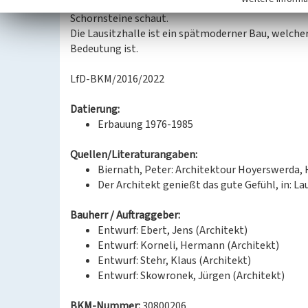
Bildabschnitt sieht man ein Pärchen, welches hand
Schornsteine schaut.
Die Lausitzhalle ist ein spätmoderner Bau, welche
Bedeutung ist.
LfD-BKM/2016/2022
Datierung:
Erbauung 1976-1985
Quellen/Literaturangaben:
Biernath, Peter: Architektour Hoyerswerda,
Der Architekt genießt das gute Gefühl, in: La
Bauherr / Auftraggeber:
Entwurf: Ebert, Jens (Architekt)
Entwurf: Korneli, Hermann (Architekt)
Entwurf: Stehr, Klaus (Architekt)
Entwurf: Skowronek, Jürgen (Architekt)
BKM-Nummer:
30800206