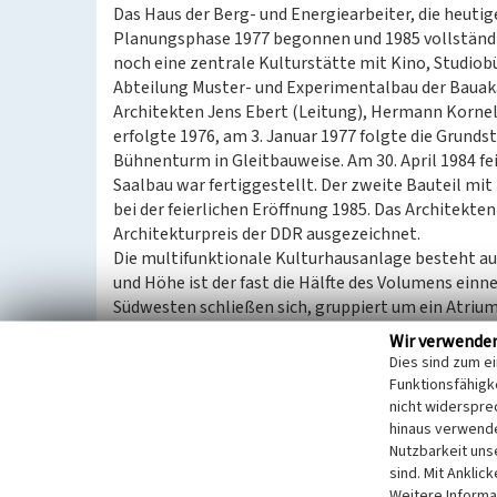
Das Haus der Berg- und Energiearbeiter, die heuti
Planungsphase 1977 begonnen und 1985 vollständig
noch eine zentrale Kulturstätte mit Kino, Studio
Abteilung Muster- und Experimentalbau der Bauak
Architekten Jens Ebert (Leitung), Hermann Kornel
erfolgte 1976, am 3. Januar 1977 folgte die Grund
Bühnenturm in Gleitbauweise. Am 30. April 1984 fei
Saalbau war fertiggestellt. Der zweite Bauteil mi
bei der feierlichen Eröffnung 1985. Das Architekt
Architekturpreis der DDR ausgezeichnet.
Die multifunktionale Kulturhausanlage besteht au
und Höhe ist der fast die Hälfte des Volumens ein
Südwesten schließen sich, gruppiert um ein Atriu
Kommunikation, Verwaltung). Die Hauptfassade zu
Wir verwende
Vorhangfassadenanteil, der einen zur Ostfassade 
Dies sind zum e
Horizontale hat. Die Eingangsfassade ist, entspre
Funktionsfähigke
Fläche herausgerückt und hat eine Glasfassade mit
nicht widerspre
Fortsetzung der fünf Stützen, die den Eingang offe
hinaus verwende
Nutzbarkeit uns
Wandmosaik, welches exemplarisch das Leben mi
sind. Mit Anklic
sind Arbeiter des Kombinates, ein Kühlturm und du
Weitere Informa