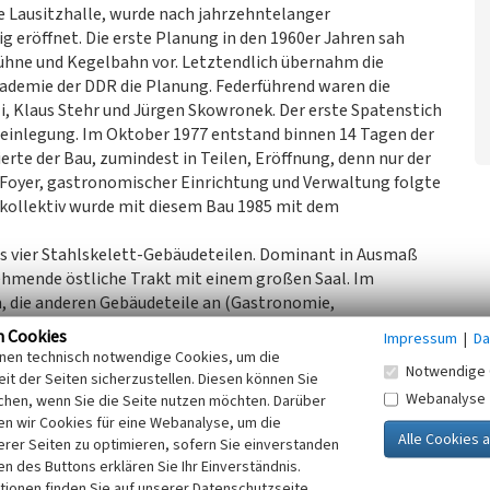
ge Lausitzhalle, wurde nach jahrzehntelanger
 eröffnet. Die erste Planung in den 1960er Jahren sah
bühne und Kegelbahn vor. Letztendlich übernahm die
ademie der DDR die Planung. Federführend waren die
i, Klaus Stehr und Jürgen Skowronek. Der erste Spatenstich
steinlegung. Im Oktober 1977 entstand binnen 14 Tagen der
erte der Bau, zumindest in Teilen, Eröffnung, denn nur der
t Foyer, gastronomischer Einrichtung und Verwaltung folgte
enkollektiv wurde mit diesem Bau 1985 mit dem
s vier Stahlskelett-Gebäudeteilen. Dominant in Ausmaß
nehmende östliche Trakt mit einem großen Saal. Im
m, die anderen Gebäudeteile an (Gastronomie,
m nördlichen Lausitzer Platz hat einen größeren
n Cookies
Impressum
|
Da
durchlaufenden Balkon mit skulpturalen Seitentreppen als
inen technisch notwendige Cookies, um die
Notwendige 
chend dem dahinterliegenden Saal, polygonal aus der
it der Seiten sicherzustellen. Diesen können Sie
 dunklen Alu-Profilen und eine Kolossalordnung in der
Webanalyse
chen, wenn Sie die Seite nutzen möchten. Darüber
nhalten. An der westlichen Fassade befindet sich ein
n wir Cookies für eine Webanalyse, um die
erer Seiten zu optimieren, sofern Sie einverstanden
t dem »Gaskombinat Schwarze Pumpe« thematisiert. Es
ken des Buttons erklären Sie Ihr Einverständnis.
rch das Bild verlaufende Rohre dargestellt. Im oberen
tionen finden Sie auf unserer Datenschutzseite.