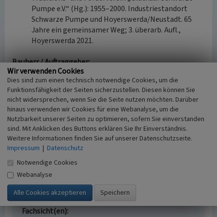
Pumpe e.V.“ (Hg.): 1955–2000. Industriestandort
Schwarze Pumpe und Hoyerswerda/Neustadt. 65
Jahre ein gemeinsamer Weg; 3. überarb. Aufl.,
Hoyerswerda 2021.
Bauherr / Auftraggeber:
Wir verwenden Cookies
--
Dies sind zum einen technisch notwendige Cookies, um die
Funktionsfähigkeit der Seiten sicherzustellen. Diesen können Sie
BKM-Nummer:
30800152
nicht widersprechen, wenn Sie die Seite nutzen möchten. Darüber
hinaus verwenden wir Cookies für eine Webanalyse, um die
Nutzbarkeit unserer Seiten zu optimieren, sofern Sie einverstanden
Teerseen Zerre des Industriekomplex Schwarze
sind. Mit Anklicken des Buttons erklären Sie Ihr Einverständnis.
Pumpe
Weitere Informationen finden Sie auf unserer Datenschutzseite.
Schlagwörter
Impressum
|
Datenschutz
Lagerplatz (Wirtschaft)
Abfallbeseitigungsanlage
Notwendige Cookies
Ort
Webanalyse
Spreewitz
Alternativer Ortsname
Sprjejcy
Fachsicht(en)