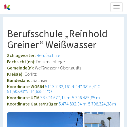
Togg
navig
Berufsschule „Reinhold
Greiner“ Weißwasser
Schlagwörter:
Berufsschule
Fachsicht(en):
Denkmalpflege
Gemeinde(n):
Weißwasser / Oberlausitz
Kreis(e):
Görlitz
Bundesland:
Sachsen
Koordinate WGS84
51° 30′ 32,16″ N: 14° 38′ 6,4″ O
51,50893°N: 14,63511°O
Koordinate UTM
33.474.677,14 m: 5.706.485,85 m
Koordinate Gauss/Krüger
5.474.802,94 m: 5.708.324,38 m