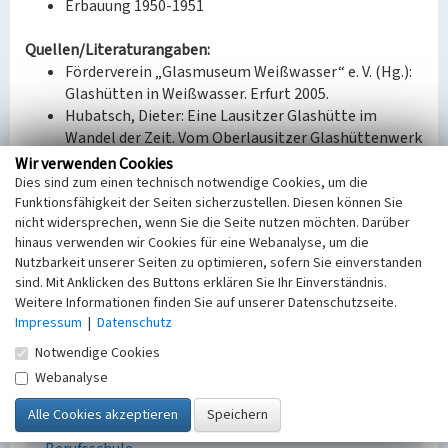
Erbauung 1950-1951
Quellen/Literaturangaben:
Förderverein „Glasmuseum Weißwasser“ e. V. (Hg.):
Glashütten in Weißwasser. Erfurt 2005.
Hubatsch, Dieter: Eine Lausitzer Glashütte im
Wandel der Zeit. Vom Oberlausitzer Glashüttenwerk
Joseph Schweig & Co. zur Stölzle Lausitz GmbH;
Wir verwenden Cookies
Schriftenreihe des Fördervereins Glasmuseum
Dies sind zum einen technisch notwendige Cookies, um die
Funktionsfähigkeit der Seiten sicherzustellen. Diesen können Sie
Weißwasser e.V., hg. von Förderverein Glasmuseum
nicht widersprechen, wenn Sie die Seite nutzen möchten. Darüber
Weißwasser e.V. Weißwasser 2020.
hinaus verwenden wir Cookies für eine Webanalyse, um die
Nutzbarkeit unserer Seiten zu optimieren, sofern Sie einverstanden
Bauherr / Auftraggeber:
sind. Mit Anklicken des Buttons erklären Sie Ihr Einverständnis.
--
Weitere Informationen finden Sie auf unserer Datenschutzseite.
Impressum
|
Datenschutz
BKM-Nummer:
30800058
Notwendige Cookies
Webanalyse
Berufsschule „Reinhold Greiner“ Weißwasser
Schlagwörter