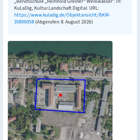
„Berufsschule „Reinhold Greiner“ Weißwasser”. In:
KuLaDig, Kultur.Landschaft.Digital. URL:
https://www.kuladig.de/Objektansicht/BKM-
30800058
(Abgerufen: 8. August 2026)